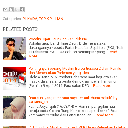
Categories:
PILKADA
,
TOPIK PILIHAN
RELATED POSTS:
Vocalis Hijau Daun Serukan Pilih PKS
Vokalis grup band Hijau Daun, Dide menyatakan
dukungannya kepada Partai Keadilan Sejahtera (PKS)"Kali
ini tahunnya PKS ... O3 coblos pemimpin2 yang…
Read
More
Pentingnya Seorang Muslim Berpartisipasi Dalam Pemilu
dan Menentukan Parlemen yang Ideal
Oleh: A. Mifdlol Muthohar Beberapa saat lagi kita akan
masuk dalam ajang pesta demokrasi, pemilihan umum
(Pemilu) 9 April 2014. Para calon DPD,…
Read More
"Partai ini yang membuat saya tertarik dunia politik" by
@Fathia_TS
Fathia Asyafiqah (16/03/14) – Hari ini, panggilan hati
tertuju pada Gelora Bung Karno. Ada apa disana? Ada
kampanye terbuka dari Partai Keadilan …
Read More
PETISI untuk Abraham Samad: KPK Harus Keluarkan Indeks