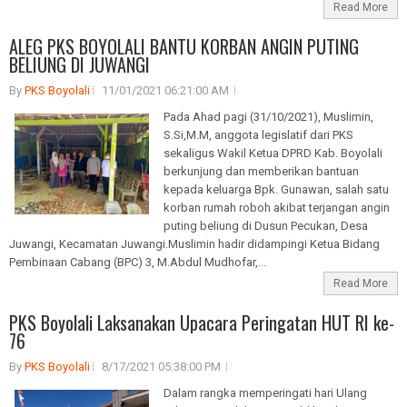
Read More
ALEG PKS BOYOLALI BANTU KORBAN ANGIN PUTING
BELIUNG DI JUWANGI
By
PKS Boyolali
11/01/2021 06:21:00 AM
Pada Ahad pagi (31/10/2021), Muslimin,
S.Si,M.M, anggota legislatif dari PKS
sekaligus Wakil Ketua DPRD Kab. Boyolali
berkunjung dan memberikan bantuan
kepada keluarga Bpk. Gunawan, salah satu
korban rumah roboh akibat terjangan angin
puting beliung di Dusun Pecukan, Desa
Juwangi, Kecamatan Juwangi.Muslimin hadir didampingi Ketua Bidang
Pembinaan Cabang (BPC) 3, M.Abdul Mudhofar,...
Read More
PKS Boyolali Laksanakan Upacara Peringatan HUT RI ke-
76
By
PKS Boyolali
8/17/2021 05:38:00 PM
Dalam rangka memperingati hari Ulang