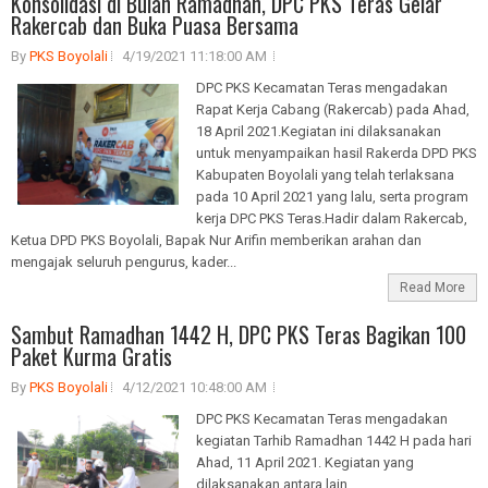
Konsolidasi di Bulan Ramadhan, DPC PKS Teras Gelar
Rakercab dan Buka Puasa Bersama
By
PKS Boyolali
4/19/2021 11:18:00 AM
DPC PKS Kecamatan Teras mengadakan
Rapat Kerja Cabang (Rakercab) pada Ahad,
18 April 2021.Kegiatan ini dilaksanakan
untuk menyampaikan hasil Rakerda DPD PKS
Kabupaten Boyolali yang telah terlaksana
pada 10 April 2021 yang lalu, serta program
kerja DPC PKS Teras.Hadir dalam Rakercab,
Ketua DPD PKS Boyolali, Bapak Nur Arifin memberikan arahan dan
mengajak seluruh pengurus, kader...
Read More
Sambut Ramadhan 1442 H, DPC PKS Teras Bagikan 100
Paket Kurma Gratis
By
PKS Boyolali
4/12/2021 10:48:00 AM
DPC PKS Kecamatan Teras mengadakan
kegiatan Tarhib Ramadhan 1442 H pada hari
Ahad, 11 April 2021. Kegiatan yang
dilaksanakan antara lain