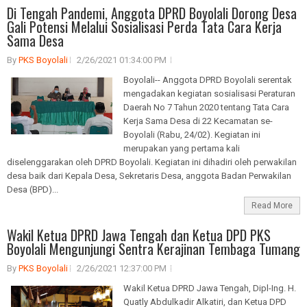
Di Tengah Pandemi, Anggota DPRD Boyolali Dorong Desa
Gali Potensi Melalui Sosialisasi Perda Tata Cara Kerja
Sama Desa
By
PKS Boyolali
2/26/2021 01:34:00 PM
Boyolali-- Anggota DPRD Boyolali serentak
mengadakan kegiatan sosialisasi Peraturan
Daerah No 7 Tahun 2020 tentang Tata Cara
Kerja Sama Desa di 22 Kecamatan se-
Boyolali (Rabu, 24/02). Kegiatan ini
merupakan yang pertama kali
diselenggarakan oleh DPRD Boyolali. Kegiatan ini dihadiri oleh perwakilan
desa baik dari Kepala Desa, Sekretaris Desa, anggota Badan Perwakilan
Desa (BPD)...
Read More
Wakil Ketua DPRD Jawa Tengah dan Ketua DPD PKS
Boyolali Mengunjungi Sentra Kerajinan Tembaga Tumang
By
PKS Boyolali
2/26/2021 12:37:00 PM
Wakil Ketua DPRD Jawa Tengah, Dipl-Ing. H.
Quatly Abdulkadir Alkatiri, dan Ketua DPD