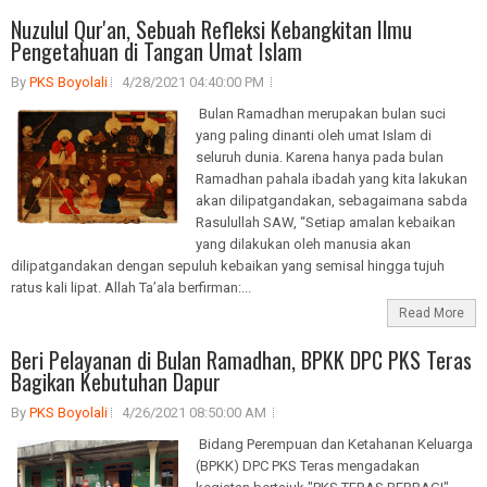
Nuzulul Qur'an, Sebuah Refleksi Kebangkitan Ilmu
Pengetahuan di Tangan Umat Islam
By
PKS Boyolali
4/28/2021 04:40:00 PM
Bulan Ramadhan merupakan bulan suci
yang paling dinanti oleh umat Islam di
seluruh dunia. Karena hanya pada bulan
Ramadhan pahala ibadah yang kita lakukan
akan dilipatgandakan, sebagaimana sabda
Rasulullah SAW, “Setiap amalan kebaikan
yang dilakukan oleh manusia akan
dilipatgandakan dengan sepuluh kebaikan yang semisal hingga tujuh
ratus kali lipat. Allah Ta’ala berfirman:...
Read More
Beri Pelayanan di Bulan Ramadhan, BPKK DPC PKS Teras
Bagikan Kebutuhan Dapur
By
PKS Boyolali
4/26/2021 08:50:00 AM
Bidang Perempuan dan Ketahanan Keluarga
(BPKK) DPC PKS Teras mengadakan