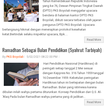
Tahun Kemerdekaan Republik Indonesia
yang ke-76, Dewan Pimpinan Tingkat Daerah
(DPTD) PKS Boyolali menggelar upacara
bendera di halaman kantor DPTD PKS
Boyolali, diikuti secara terbatas oleh jajaran
pengurus DPTD PKS Boyolali. Upacara
berlangsung hikmat dengan menerapkan protokol kesehatan
ketat.Bertindak selaku inspektur upacara, Bpk....
Read More
Ramadhan Sebagai Bulan Pendidikan (Syahrut Tarbiyah)
By
PKS Boyolali
5/02/2021 08:22:00 PM
Hari Pendidikan Nasional (Hardiknas) di
peringati setiap tanggal 2 Mei sesuai
dengan Keppres No. 316 Tahun 1959 tanggal
16 Desember 1959. Kebetulan peringatan
Hardiknas tahun ini bertepatan dengan bulan
Ramadhan. Bulan yang istimewa karena
dibulan inilah wahyu pertama diturunkan. Konsep Pendidikan dari Q.S. Al-
'Alaq Pada bulan Ramadhan wahyu pertama yang di jadikan...
Read More