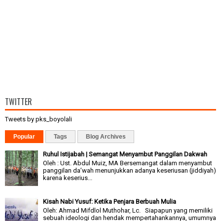
TWITTER
Tweets by pks_boyolali
Popular
Tags
Blog Archives
Ruhul Istijabah | Semangat Menyambut Panggilan Dakwah
Oleh : Ust. Abdul Muiz, MA Bersemangat dalam menyambut
panggilan da’wah menunjukkan adanya keseriusan (jiddiyah)
karena keserius...
Kisah Nabi Yusuf: Ketika Penjara Berbuah Mulia
Oleh: Ahmad Mifdlol Muthohar, Lc. Siapapun yang memiliki
sebuah ideologi dan hendak mempertahankannya, umumnya