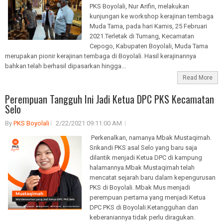
PKS Boyolali, Nur Arifin, melakukan
kunjungan ke workshop kerajinan tembaga
Muda Tama, pada hari Kamis, 25 Februari
2021.Terletak di Tumang, Kecamatan
Cepogo, Kabupaten Boyolali, Muda Tama
merupakan pionir kerajinan tembaga di Boyolali. Hasil kerajinannya
bahkan telah berhasil dipasarkan hingga...
Read More
Perempuan Tangguh Ini Jadi Ketua DPC PKS Kecamatan
Selo
By
PKS Boyolali
2/22/2021 09:11:00 AM
Perkenalkan, namanya Mbak Mustaqimah.
Srikandi PKS asal Selo yang baru saja
dilantik menjadi Ketua DPC di kampung
halamannya.Mbak Mustaqimah telah
mencatat sejarah baru dalam kepengurusan
PKS di Boyolali. Mbak Mus menjadi
perempuan pertama yang menjadi Ketua
DPC PKS di Boyolali.Ketangguhan dan
keberaniannya tidak perlu diragukan.