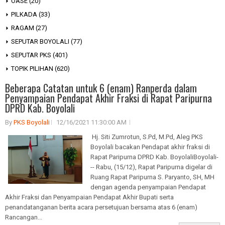
OASE
(20)
PILKADA
(33)
RAGAM
(27)
SEPUTAR BOYOLALI
(77)
SEPUTAR PKS
(401)
TOPIK PILIHAN
(620)
Beberapa Catatan untuk 6 (enam) Ranperda dalam
Penyampaian Pendapat Akhir Fraksi di Rapat Paripurna
DPRD Kab. Boyolali
By
PKS Boyolali
12/16/2021 11:30:00 AM
Hj. Siti Zumrotun, S.Pd, M.Pd, Aleg PKS
Boyolali bacakan Pendapat akhir fraksi di
Rapat Paripurna DPRD Kab. BoyolaliBoyolali-
-- Rabu, (15/12), Rapat Paripurna digelar di
Ruang Rapat Paripurna S. Paryanto, SH, MH
dengan agenda penyampaian Pendapat
Akhir Fraksi dan Penyampaian Pendapat Akhir Bupati serta
penandatanganan berita acara persetujuan bersama atas 6 (enam)
Rancangan...