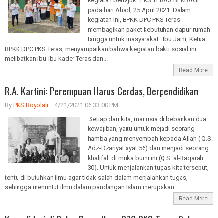
kegiatan bertajuk "PKS TERAS BERBAGI"
pada hari Ahad, 25 April 2021. Dalam
kegiatan ini, BPKK DPC PKS Teras
membagikan paket kebutuhan dapur rumah
tangga untuk masyarakat. Ibu Jaini, Ketua
BPKK DPC PKS Teras, menyampaikan bahwa kegiatan bakti sosial ini
melibatkan ibu-ibu kader Teras dan...
Read More
R.A. Kartini: Perempuan Harus Cerdas, Berpendidikan
By
PKS Boyolali
4/21/2021 06:33:00 PM
Setiap dari kita, manusia di bebankan dua
kewajiban, yaitu untuk mejadi seorang
hamba yang menyembah kepada Allah ( Q.S.
Adz-Dzariyat ayat 56) dan menjadi seorang
khalifah di muka bumi ini (Q.S. al-Baqarah:
30). Untuk menjalankan tugas kita tersebut,
tentu di butuhkan ilmu agar tidak salah dalam menjalankan tugas,
sehingga menuntut ilmu dalam pandangan Islam merupakan...
Read More