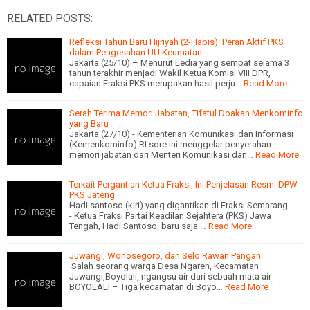
RELATED POSTS:
Refleksi Tahun Baru Hijriyah (2-Habis): Peran Aktif PKS
dalam Pengesahan UU Keumatan
Jakarta (25/10) – Menurut Ledia yang sempat selama 3
tahun terakhir menjadi Wakil Ketua Komisi VIII DPR,
capaian Fraksi PKS merupakan hasil perju…
Read More
Serah Terima Memori Jabatan, Tifatul Doakan Menkominfo
yang Baru
Jakarta (27/10) - Kementerian Komunikasi dan Informasi
(Kemenkominfo) RI sore ini menggelar penyerahan
memori jabatan dari Menteri Komunikasi dan…
Read More
Terkait Pergantian Ketua Fraksi, Ini Penjelasan Resmi DPW
PKS Jateng
Hadi santoso (kiri) yang digantikan di Fraksi Semarang
- Ketua Fraksi Partai Keadilan Sejahtera (PKS) Jawa
Tengah, Hadi Santoso, baru saja …
Read More
Juwangi, Wonosegoro, dan Selo Rawan Pangan
Salah seorang warga Desa Ngaren, Kecamatan
Juwangi,Boyolali, ngangsu air dari sebuah mata air
BOYOLALI – Tiga kecamatan di Boyo…
Read More