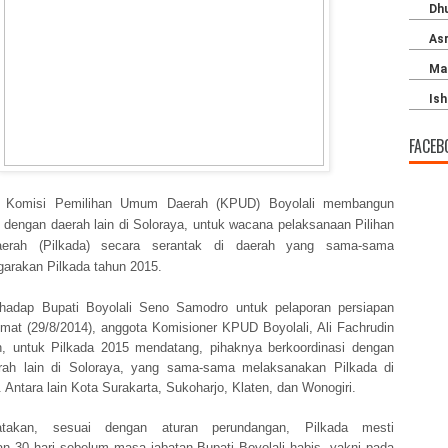
FACEB
- Komisi Pemilihan Umum Daerah (KPUD) Boyolali membangun
 dengan daerah lain di Soloraya, untuk wacana pelaksanaan Pilihan
erah (Pilkada) secara serantak di daerah yang sama-sama
arakan Pilkada tahun 2015.
hadap Bupati Boyolali Seno Samodro untuk pelaporan persiapan
umat (29/8/2014), anggota Komisioner KPUD Boyolali, Ali Fachrudin
, untuk Pilkada 2015 mendatang, pihaknya berkoordinasi dengan
rah lain di Soloraya, yang sama-sama melaksanakan Pilkada di
 Antara lain Kota Surakarta, Sukoharjo, Klaten, dan Wonogiri.
takan, sesuai dengan aturan perundangan, Pilkada mesti
an 30 hari sebelum masa jabatan Bupati Boyolali habis, yakni pada