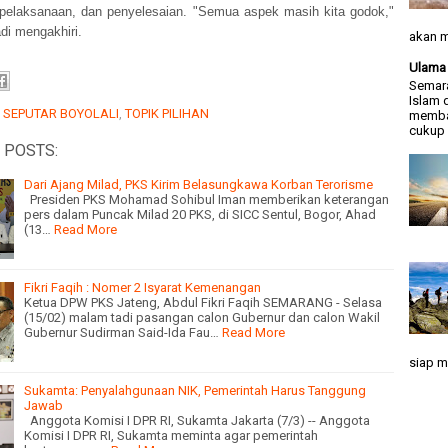
 pelaksanaan, dan penyelesaian. "Semua aspek masih kita godok,"
di mengakhiri.
akan m
Ulama 
Semara
Islam 
:
SEPUTAR BOYOLALI
,
TOPIK PILIHAN
memba
cukup .
 POSTS:
Dari Ajang Milad, PKS Kirim Belasungkawa Korban Terorisme
Presiden PKS Mohamad Sohibul Iman memberikan keterangan
pers dalam Puncak Milad 20 PKS, di SICC Sentul, Bogor, Ahad
(13…
Read More
Fikri Faqih : Nomer 2 Isyarat Kemenangan
Ketua DPW PKS Jateng, Abdul Fikri Faqih SEMARANG - Selasa
(15/02) malam tadi pasangan calon Gubernur dan calon Wakil
Gubernur Sudirman Said-Ida Fau…
Read More
siap m
Sukamta: Penyalahgunaan NIK, Pemerintah Harus Tanggung
Jawab
Anggota Komisi I DPR RI, Sukamta Jakarta (7/3) -- Anggota
Komisi I DPR RI, Sukamta meminta agar pemerintah