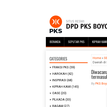
BERANDA
SEPUTAR PKS
KIPRAH KAMI
CATEGORIES
Home
»
S
Daerah di 
FRAKSI PKS
(59)
Diwacana
HAROKAH
(42)
termasuk
INSPIRASI
(68)
By
PKS Boyo
KIPRAH KAMI
(145)
OASE
(20)
PILKADA
(33)
RAGAM
(27)