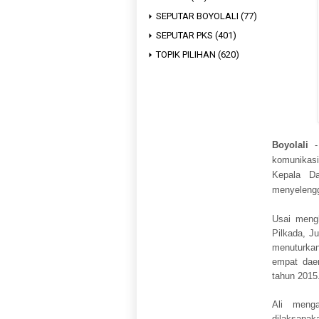
SEPUTAR BOYOLALI
(77)
SEPUTAR PKS
(401)
TOPIK PILIHAN
(620)
Boyolali
komunikasi
Kepala Da
menyelengg
Usai meng
Pilkada, J
menuturkan
empat dae
tahun 2015.
Ali menga
dilaksanak