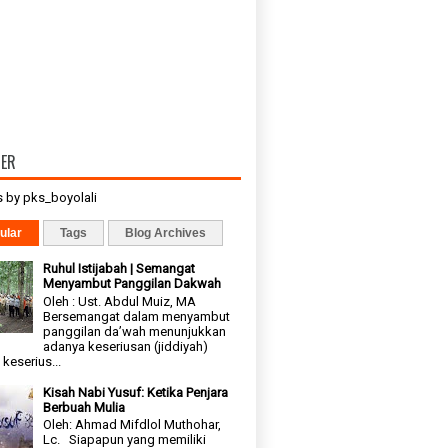
TER
 by pks_boyolali
ular
Tags
Blog Archives
Ruhul Istijabah | Semangat
Menyambut Panggilan Dakwah
Oleh : Ust. Abdul Muiz, MA
Bersemangat dalam menyambut
panggilan da’wah menunjukkan
adanya keseriusan (jiddiyah)
keserius...
Kisah Nabi Yusuf: Ketika Penjara
Berbuah Mulia
Oleh: Ahmad Mifdlol Muthohar,
Lc. Siapapun yang memiliki