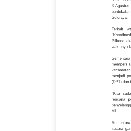
3 Agustus 
berdekatan
Soloraya.
Terkait w
"Koordinas
Pilkada ak
waktunya k
Sementara
mempersia
kecamatan
menjadi po
(DPT) dan 
"Kita sud
rencana p
penyelengg
Ali.
Sementara
secara gar