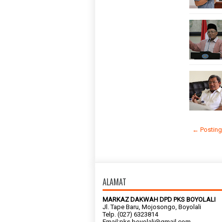
← Posting
ALAMAT
MARKAZ DAKWAH DPD PKS BOYOLALI
Jl. Tape Baru, Mojosongo, Boyolali
Telp. (027) 6323814
Email:pks.boyolali@gmail.com