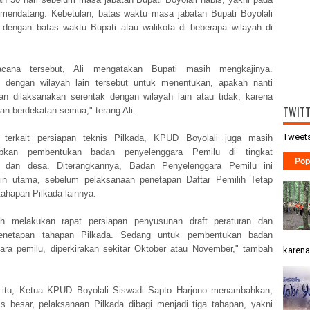
mendatang. Kebetulan, batas waktu masa jabatan Bupati Boyolali
 dengan batas waktu Bupati atau walikota di beberapa wilayah di
acana tersebut, Ali mengatakan Bupati masih mengkajinya.
i dengan wilayah lain tersebut untuk menentukan, apakah nanti
an dilaksanakan serentak dengan wilayah lain atau tidak, karena
TWIT
an berdekatan semua," terang Ali.
Tweets
 terkait persiapan teknis Pilkada, KPUD Boyolali juga masih
pkan pembentukan badan penyelenggara Pemilu di tingkat
Pop
 dan desa. Diterangkannya, Badan Penyelenggara Pemilu ini
in utama, sebelum pelaksanaan penetapan Daftar Pemilih Tetap
tahapan Pilkada lainnya.
ah melakukan rapat persiapan penyusunan draft peraturan dan
enetapan tahapan Pilkada. Sedang untuk pembentukan badan
ara pemilu, diperkirakan sekitar Oktober atau November," tambah
karena 
 itu, Ketua KPUD Boyolali Siswadi Sapto Harjono menambahkan,
is besar, pelaksanaan Pilkada dibagi menjadi tiga tahapan, yakni