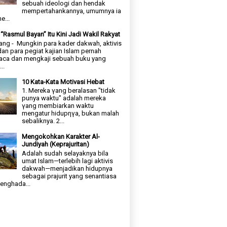
sebuah ideologi dan hendak
mempertahankannya, umumnya ia
e...
“Rasmul Bayan” Itu Kini Jadi Wakil Rakyat
ng - Mungkin para kader dakwah, aktivis
dan para pegiat kajian Islam pernah
ca dan mengkaji sebuah buku yang
..
10 Kata-Kata Motivasi Hebat
1. Mereka γang beralasan "tidak
punya waktu" adalah mereka
γang membiarkan waktu
mengatur hidupηγa, bukan malah
sebaliknya. 2...
Mengokohkan Karakter Al-
Jundiyah (Keprajuritan)
Adalah sudah selayaknya bila
umat Islam—terlebih lagi aktivis
dakwah—menjadikan hidupnya
sebagai prajurit yang senantiasa
enghada...