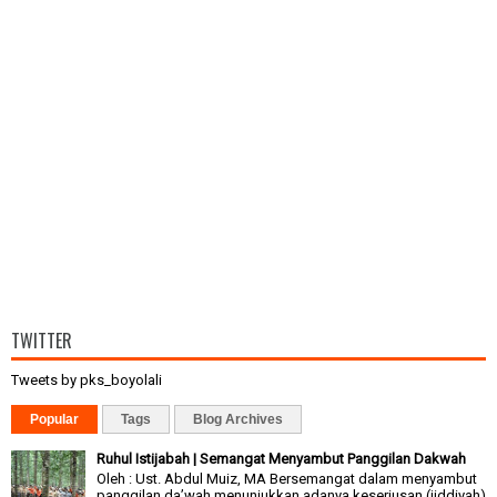
TWITTER
Tweets by pks_boyolali
Popular
Tags
Blog Archives
Ruhul Istijabah | Semangat Menyambut Panggilan Dakwah
Oleh : Ust. Abdul Muiz, MA Bersemangat dalam menyambut
panggilan da’wah menunjukkan adanya keseriusan (jiddiyah)