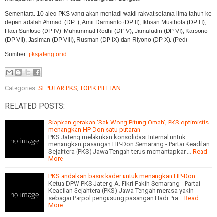
Sementara, 10 aleg PKS yang akan menjadi wakil rakyat selama lima tahun ke
depan adalah Ahmadi (DP I), Amir Darmanto (DP II), Ikhsan Musthofa (DP III),
Hadi Santoso (DP IV), Muhammad Rodhi (DP V), Jamaludin (DP VI), Karsono
(DP VII), Jasiman (DP VIII), Rusman (DP IX) dan Riyono (DP X). (Ped)
Sumber:
pksjateng.or.id
Categories:
SEPUTAR PKS
,
TOPIK PILIHAN
RELATED POSTS:
Siapkan gerakan ‘Sak Wong Pitung Omah’, PKS optimistis
menangkan HP-Don satu putaran
PKS Jateng melakukan konsolidasi Internal untuk
menangkan pasangan HP-Don Semarang - Partai Keadilan
Sejahtera (PKS) Jawa Tengah terus memantapkan…
Read
More
PKS andalkan basis kader untuk menangkan HP-Don
Ketua DPW PKS Jateng A. Fikri Fakih Semarang - Partai
Keadilan Sejahtera (PKS) Jawa Tengah merasa yakin
sebagai Parpol pengusung pasangan Hadi Pra…
Read
More