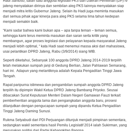
Hadi Santoso, salah satu anggota legislatif PKS dari Daerah Pemilihan (DP) IV
jateng menyatakan dirinya dan sembilan aleg PKS lainnya menyatakan siap
menjadi mitra kritis Gubernur Jateng. Selain itu Hadi juga meminta masukan
dari semua pihak agar kinerja para aleg PKS selama lima tahun kedepan
menjadi semakin baik.
“Kami sadar bahwa kami bukan apa – apa tanpa teman – teman semua,
sehingga kami terus meminta masukan dan saran serta kritik yang
membangun, agar proses legislasi dan pelayanan kepada masyarakat Jateng
menjadi lebih optimal, “ kata Hadi saat menemui massa aksi dari mahasiswa,
usai pelantikan DPRD Jateng, Rabu (3/9/2014) siang WIB.
Seperti diketahui, Sebanyak 100 anggota DPRD Jateng 2014-2019 terpilih
telah melakukan sumpah janji di Gedung Berlian, Jalan Pahlawan Semarang,
hari ini.
Adapun yang melantiknya adalah Kepala Pengadilan Tinggi Jawa
Tengah.
Rapat paripurna istimewa dan pengambilan sumpah anggota DPRD Jateng
terpilih itu dipimpin Wakil Ketua DPRD Jateng Bambang Priyoko. Seusai
dibacakan Surat Keputusan Menteri Dalam Negeri Gamawan Fauzi terkait
pemberhentian anggota lama dan pengangkatan anggota baru, prosesi
dilanjutkan dengan pengucapan sumpah yang dipandu Ketua Pengadilan
Tinggi Jateng Daming Sunusi.
Rukma Setyabudi dari PDI Perjuangan ditunjuk menjadi pimpinan sementara,
sedangkan wakil sementara hasil Pemilu Legislatif 2014 ialah Sukirman, yang
merupakan politisi dari Partai Kebangkitan Bangsa.