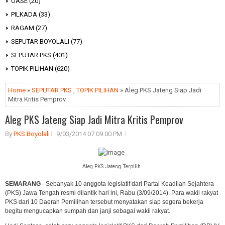
OASE
(20)
PILKADA
(33)
RAGAM
(27)
SEPUTAR BOYOLALI
(77)
SEPUTAR PKS
(401)
TOPIK PILIHAN
(620)
Home
»
SEPUTAR PKS
,
TOPIK PILIHAN
» Aleg PKS Jateng Siap Jadi
Mitra Kritis Pemprov
Aleg PKS Jateng Siap Jadi Mitra Kritis Pemprov
By
PKS Boyolali
9/03/2014 07:09:00 PM
Aleg PKS Jateng Terpilih
SEMARANG
- Sebanyak 10 anggota legislatif dari Partai Keadilan Sejahtera
(PKS) Jawa Tengah resmi dilantik hari ini, Rabu (3/09/2014). Para wakil rakyat
PKS dari 10 Daerah Pemilihan tersebut menyatakan siap segera bekerja
begitu mengucapkan sumpah dan janji sebagai wakil rakyat.