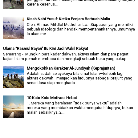
karena keserius...
Kisah Nabi Yusuf: Ketika Penjara Berbuah Mulia
Oleh: Ahmad Mifdlol Muthohar, Lc. Siapapun yang memiliki
sebuah ideologi dan hendak mempertahankannya, umumnya
ia akan me...
Ulama “Rasmul Bayan” Itu Kini Jadi Wakil Rakyat
Semarang - Mungkin para kader dakwah, aktivis Islam dan para pegiat
kajian Islam pernah membaca dan mengkaji sebuah buku yang cukup ...
Mengokohkan Karakter Al-Jundiyah (Keprajuritan)
Adalah sudah selayaknya bila umat Islam—terlebih lagi
aktivis dakwah—menjadikan hidupnya sebagai prajurit yang
senantiasa siap menghada...
10 Kata-Kata Motivasi Hebat
1. Mereka γang beralasan "tidak punya waktu" adalah
mereka γang membiarkan waktu mengatur hidupηγa, bukan
malah sebaliknya. 2...