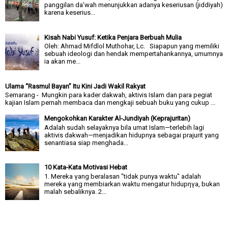
panggilan da’wah menunjukkan adanya keseriusan (jiddiyah)
karena keserius...
Kisah Nabi Yusuf: Ketika Penjara Berbuah Mulia
Oleh: Ahmad Mifdlol Muthohar, Lc. Siapapun yang memiliki
sebuah ideologi dan hendak mempertahankannya, umumnya
ia akan me...
Ulama “Rasmul Bayan” Itu Kini Jadi Wakil Rakyat
Semarang - Mungkin para kader dakwah, aktivis Islam dan para pegiat
kajian Islam pernah membaca dan mengkaji sebuah buku yang cukup ...
Mengokohkan Karakter Al-Jundiyah (Keprajuritan)
Adalah sudah selayaknya bila umat Islam—terlebih lagi
aktivis dakwah—menjadikan hidupnya sebagai prajurit yang
senantiasa siap menghada...
10 Kata-Kata Motivasi Hebat
1. Mereka γang beralasan "tidak punya waktu" adalah
mereka γang membiarkan waktu mengatur hidupηγa, bukan
malah sebaliknya. 2...