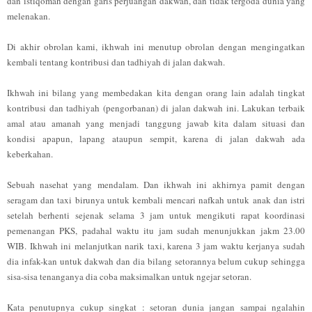
dan istiqomah dengan garis perjuangan dakwah, dan tidak tergoda dunia yang
melenakan.
Di akhir obrolan kami, ikhwah ini menutup obrolan dengan mengingatkan
kembali tentang kontribusi dan tadhiyah di jalan dakwah.
Ikhwah ini bilang yang membedakan kita dengan orang lain adalah tingkat
kontribusi dan tadhiyah (pengorbanan) di jalan dakwah ini. Lakukan terbaik
amal atau amanah yang menjadi tanggung jawab kita dalam situasi dan
kondisi apapun, lapang ataupun sempit, karena di jalan dakwah ada
keberkahan.
Sebuah nasehat yang mendalam. Dan ikhwah ini akhirnya pamit dengan
seragam dan taxi birunya untuk kembali mencari nafkah untuk anak dan istri
setelah berhenti sejenak selama 3 jam untuk mengikuti rapat koordinasi
pemenangan PKS, padahal waktu itu jam sudah menunjukkan jakm 23.00
WIB. Ikhwah ini melanjutkan narik taxi, karena 3 jam waktu kerjanya sudah
dia infak-kan untuk dakwah dan dia bilang setorannya belum cukup sehingga
sisa-sisa tenanganya dia coba maksimalkan untuk ngejar setoran.
Kata penutupnya cukup singkat : setoran dunia jangan sampai ngalahin