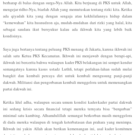
berharap di balas dengan surga-Nya Allah. Kita berjuang di PKS untuk Allah,
mengejar ridho-Nya, biarlah Allah yang memutuskan tentang rizki kita. Ketika
ada qiyadah kita yang dengan sengaja atau kekhilafannya hidup dalam
“kemewahan” kita husnudzon aja, mudah-mudahan dari rizki yang halal, kita
sebagai saudara ikut bersyukur kalau ada ikhwah kita yang lebih baik
kondisinya.
Saya juga bertanya tentang peluang PKS menang di Jakarta, karena ikhwah ini
salah satu Ketua PKS Kecamatan. Ikhwah ini menjawab dengan berapi-api,
ikhwah ini bercerita bahwa walaupun kader PKS belakangan ini sempet kendur
semangatnya karena kasus ustadz Luthfi, tetapi perlahan-lahan sudah mulai
bangkit dan kembali percaya diri untuk kembali mengusung panji-panji
dakwah. Militansi dan pengorbanan kembali menggelora untuk memenangkan
partai dakwah ini.
Ketika Idul adha, walaupun secara umum kondisi kader-kader partai dakwah
ini sedang krisis secara financial tetapi mereka ternyata bisa “berqurban”
minimal satu kambing. Alhamdulillah semangat berkorban masih menggelora
di dada mereka walaupun di tengah keterbatasan dan prahara yang menimpa.
Ikhwah ini yakin Allah akan berikan kemenangan ini, asal kader komitmen