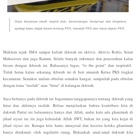
Gaya bicaranya masih seperti dulu, bersemangat, berapi-api dan bergelora,
apalagi kalau diajak bicara tentang PKS, masalah PKS dan masa depan PKS.
Maklum sejak SMA sampai kuliah ikhwah ini aktivis. Aktivis Rohis, Senat
Mahasiswa dan juga Kammi. Selalu banyak informasi dan pencerahan kalau
bicara dengan ikhwah ini. Bahasanya lugas, “to the point” dan inspiratif.
Tidak heran kalau sekarang ikhwah ini di beri amanah Ketua PKS tingkat
kecamatan. Semakin malam obrolan semakin hangat, sampailah pada obrolan
dengan tema “insilah” atau “futur” di kalangan ikhwah.
Saya bertanya pada ikhwah ini bagaimana tanggapannya tentang ikhwah yang
futur dan akhirnya insilah. Beliau menjelaskan bahwa kontribusi kita di
dakwah Partai ini balasannya hanya dari Allah, andai kata ada ghanimah di
jihad siyasi ini itu juga kehendak Allah SWT, bukan itu yang kita kejar di
jihad siyasi ini. Kenapa kita harus menyesal dan kecewa ketika ghanimah
hanya dinikmati oleh segelintir orang. Bukankah amal-amal dakwah kita