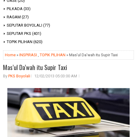
OASE
(20)
PILKADA
(33)
RAGAM
(27)
SEPUTAR BOYOLALI
(77)
SEPUTAR PKS
(401)
TOPIK PILIHAN
(620)
Home
»
INSPIRASI
,
TOPIK PILIHAN
» Mas’ul Da’wah itu Supir Taxi
Mas’ul Da’wah itu Supir Taxi
By
PKS Boyolali
12/02/2013 05:03:00 AM