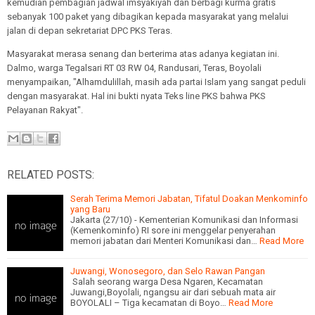
kemudian pembagian jadwal imsyakiyah dan berbagi kurma gratis
sebanyak 100 paket yang dibagikan kepada masyarakat yang melalui
jalan di depan sekretariat DPC PKS Teras.
Masyarakat merasa senang dan berterima atas adanya kegiatan ini.
Dalmo, warga Tegalsari RT 03 RW 04, Randusari, Teras, Boyolali
menyampaikan, "Alhamdulillah, masih ada partai Islam yang sangat peduli
dengan masyarakat. Hal ini bukti nyata Teks line PKS bahwa PKS
Pelayanan Rakyat".
RELATED POSTS:
Serah Terima Memori Jabatan, Tifatul Doakan Menkominfo
yang Baru
Jakarta (27/10) - Kementerian Komunikasi dan Informasi
(Kemenkominfo) RI sore ini menggelar penyerahan
memori jabatan dari Menteri Komunikasi dan…
Read More
Juwangi, Wonosegoro, dan Selo Rawan Pangan
Salah seorang warga Desa Ngaren, Kecamatan
Juwangi,Boyolali, ngangsu air dari sebuah mata air
BOYOLALI – Tiga kecamatan di Boyo…
Read More