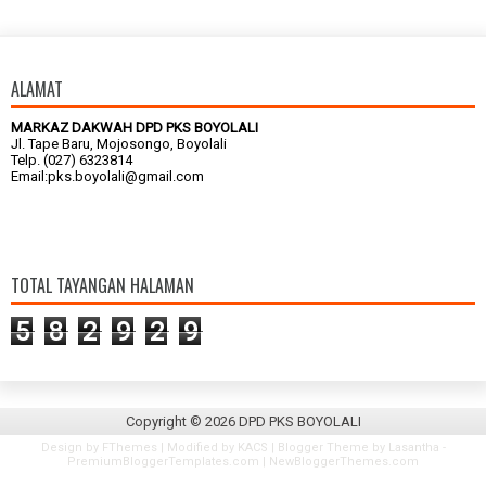
ALAMAT
MARKAZ DAKWAH DPD PKS BOYOLALI
Jl. Tape Baru, Mojosongo, Boyolali
Telp. (027) 6323814
Email:pks.boyolali@gmail.com
TOTAL TAYANGAN HALAMAN
5
8
2
9
2
9
Copyright ©
2026
DPD PKS BOYOLALI
Design by
FThemes
| Modified by
KACS
| Blogger Theme by
Lasantha
-
PremiumBloggerTemplates.com
|
NewBloggerThemes.com