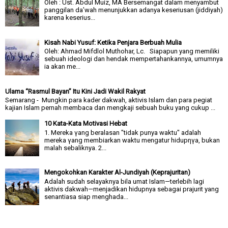
Oleh : Ust. Abdul Muiz, MA Bersemangat dalam menyambut
panggilan da’wah menunjukkan adanya keseriusan (jiddiyah)
karena keserius...
Kisah Nabi Yusuf: Ketika Penjara Berbuah Mulia
Oleh: Ahmad Mifdlol Muthohar, Lc. Siapapun yang memiliki
sebuah ideologi dan hendak mempertahankannya, umumnya
ia akan me...
Ulama “Rasmul Bayan” Itu Kini Jadi Wakil Rakyat
Semarang - Mungkin para kader dakwah, aktivis Islam dan para pegiat
kajian Islam pernah membaca dan mengkaji sebuah buku yang cukup ...
10 Kata-Kata Motivasi Hebat
1. Mereka γang beralasan "tidak punya waktu" adalah
mereka γang membiarkan waktu mengatur hidupηγa, bukan
malah sebaliknya. 2...
Mengokohkan Karakter Al-Jundiyah (Keprajuritan)
Adalah sudah selayaknya bila umat Islam—terlebih lagi
aktivis dakwah—menjadikan hidupnya sebagai prajurit yang
senantiasa siap menghada...