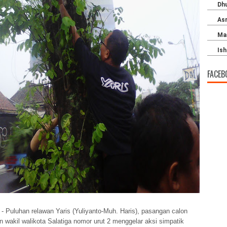
FACEB
A
- Puluhan relawan Yaris (Yuliyanto-Muh. Haris), pasangan calon
n wakil walikota Salatiga nomor urut 2 menggelar aksi simpatik