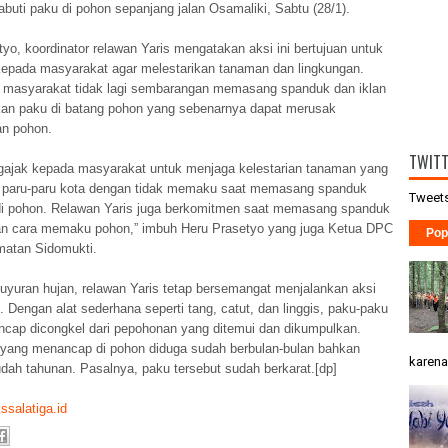
buti paku di pohon sepanjang jalan Osamaliki, Sabtu (28/1).
yo, koordinator relawan Yaris mengatakan aksi ini bertujuan untuk
epada masyarakat agar melestarikan tanaman dan lingkungan.
 masyarakat tidak lagi sembarangan memasang spanduk dan iklan
n paku di batang pohon yang sebenarnya dapat merusak
n pohon.
TWIT
ajak kepada masyarakat untuk menjaga kelestarian tanaman yang
paru-paru kota dengan tidak memaku saat memasang spanduk
Tweets
 di pohon. Relawan Yaris juga berkomitmen saat memasang spanduk
an cara memaku pohon,” imbuh Heru Prasetyo yang juga Ketua DPC
Pop
atan Sidomukti.
guyuran hujan, relawan Yaris tetap bersemangat menjalankan aksi
i. Dengan alat sederhana seperti tang, catut, dan linggis, paku-paku
cap dicongkel dari pepohonan yang ditemui dan dikumpulkan.
yang menancap di pohon diduga sudah berbulan-bulan bahkan
karena 
dah tahunan. Pasalnya, paku tersebut sudah berkarat.[dp]
ssalatiga.id