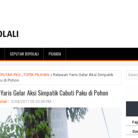
SEPUTAR BOYOLALI
PILKADA
EPUTAR PKS
,
TOPIK PILIHAN
» Relawan Yaris Gelar Aksi Simpatik
ku di Pohon
Yaris Gelar Aksi Simpatik Cabuti Paku di Pohon
lali
2/04/2017 03:33:00 PM