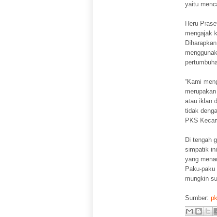
yaitu menca
Heru Praset
mengajak k
Diharapkan
menggunaka
pertumbuha
“Kami meng
merupakan 
atau iklan
tidak deng
PKS Kecam
Di tengah 
simpatik in
yang menan
Paku-paku 
mungkin su
Sumber:
pk