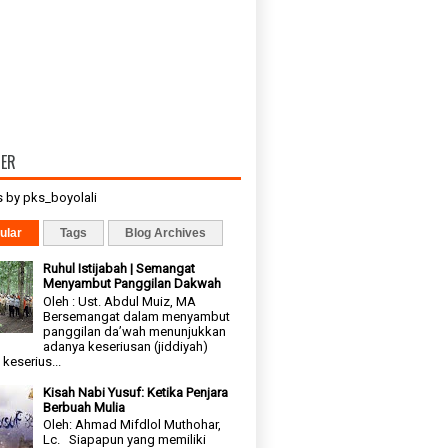
TER
 by pks_boyolali
ular
Tags
Blog Archives
Ruhul Istijabah | Semangat
Menyambut Panggilan Dakwah
Oleh : Ust. Abdul Muiz, MA
Bersemangat dalam menyambut
panggilan da’wah menunjukkan
adanya keseriusan (jiddiyah)
keserius...
Kisah Nabi Yusuf: Ketika Penjara
Berbuah Mulia
Oleh: Ahmad Mifdlol Muthohar,
Lc. Siapapun yang memiliki