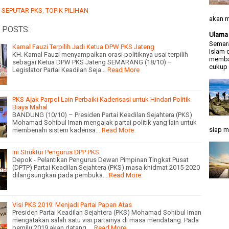
:
SEPUTAR PKS
,
TOPIK PILIHAN
akan m
 POSTS:
Ulama 
Semara
Kamal Fauzi Terpilih Jadi Ketua DPW PKS Jateng
Islam 
KH. Kamal Fauzi menyampaikan orasi politiknya usai terpilih
memba
sebagai Ketua DPW PKS Jateng SEMARANG (18/10) –
cukup .
Legislator Partai Keadilan Seja…
Read More
PKS Ajak Parpol Lain Perbaiki Kaderisasi untuk Hindari Politik
Biaya Mahal
BANDUNG (10/10) – Presiden Partai Keadilan Sejahtera (PKS)
Mohamad Sohibul Iman mengajak partai politik yang lain untuk
siap m
membenahi sistem kaderisa…
Read More
Ini Struktur Pengurus DPP PKS
Depok - Pelantikan Pengurus Dewan Pimpinan Tingkat Pusat
(DPTP) Partai Keadilan Sejahtera (PKS) masa khidmat 2015-2020
dilangsungkan pada pembuka…
Read More
Visi PKS 2019: Menjadi Partai Papan Atas
Presiden Partai Keadilan Sejahtera (PKS) Mohamad Sohibul Iman
mengatakan salah satu visi partainya di masa mendatang. Pada
pemilu 2019 akan datang,…
Read More