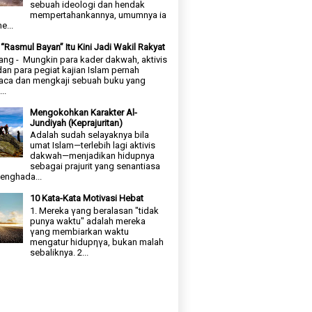
sebuah ideologi dan hendak
mempertahankannya, umumnya ia
e...
“Rasmul Bayan” Itu Kini Jadi Wakil Rakyat
ng - Mungkin para kader dakwah, aktivis
dan para pegiat kajian Islam pernah
ca dan mengkaji sebuah buku yang
..
Mengokohkan Karakter Al-
Jundiyah (Keprajuritan)
Adalah sudah selayaknya bila
umat Islam—terlebih lagi aktivis
dakwah—menjadikan hidupnya
sebagai prajurit yang senantiasa
enghada...
10 Kata-Kata Motivasi Hebat
1. Mereka γang beralasan "tidak
punya waktu" adalah mereka
γang membiarkan waktu
mengatur hidupηγa, bukan malah
sebaliknya. 2...