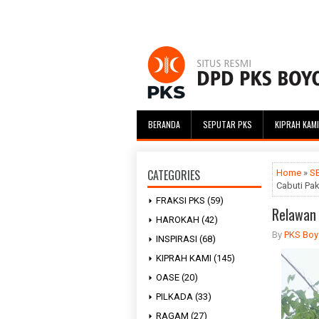
BERANDA
SEPUTAR PKS
KIPRAH KAMI
CATEGORIES
Home
»
S
Cabuti Pa
FRAKSI PKS
(59)
Relawan 
HAROKAH
(42)
By
PKS Boyo
INSPIRASI
(68)
KIPRAH KAMI
(145)
OASE
(20)
PILKADA
(33)
RAGAM
(27)