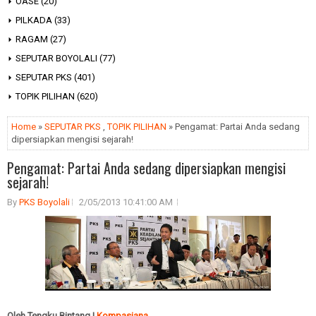
OASE
(20)
PILKADA
(33)
RAGAM
(27)
SEPUTAR BOYOLALI
(77)
SEPUTAR PKS
(401)
TOPIK PILIHAN
(620)
Home
»
SEPUTAR PKS
,
TOPIK PILIHAN
» Pengamat: Partai Anda sedang
dipersiapkan mengisi sejarah!
Pengamat: Partai Anda sedang dipersiapkan mengisi
sejarah!
By
PKS Boyolali
2/05/2013 10:41:00 AM
Oleh Tengku Bintang
|
Kompasiana