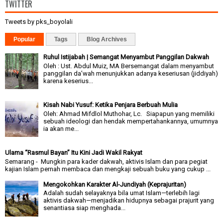
TWITTER
Tweets by pks_boyolali
Popular
Tags
Blog Archives
Ruhul Istijabah | Semangat Menyambut Panggilan Dakwah
Oleh : Ust. Abdul Muiz, MA Bersemangat dalam menyambut
panggilan da’wah menunjukkan adanya keseriusan (jiddiyah)
karena keserius...
Kisah Nabi Yusuf: Ketika Penjara Berbuah Mulia
Oleh: Ahmad Mifdlol Muthohar, Lc. Siapapun yang memiliki
sebuah ideologi dan hendak mempertahankannya, umumnya
ia akan me...
Ulama “Rasmul Bayan” Itu Kini Jadi Wakil Rakyat
Semarang - Mungkin para kader dakwah, aktivis Islam dan para pegiat
kajian Islam pernah membaca dan mengkaji sebuah buku yang cukup ...
Mengokohkan Karakter Al-Jundiyah (Keprajuritan)
Adalah sudah selayaknya bila umat Islam—terlebih lagi
aktivis dakwah—menjadikan hidupnya sebagai prajurit yang
senantiasa siap menghada...