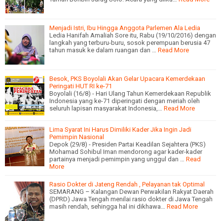
Menjadi Istri, Ibu Hingga Anggota Parlemen Ala Ledia
Ledia Hanifah Amaliah Sore itu, Rabu (19/10/2016) dengan
langkah yang terburu-buru, sosok perempuan berusia 47
tahun masuk ke dalam ruangan dan …
Read More
Besok, PKS Boyolali Akan Gelar Upacara Kemerdekaan
Peringati HUT RI ke-71
Boyolali (16/8) - Hari Ulang Tahun Kemerdekaan Republik
Indonesia yang ke-71 diperingati dengan meriah oleh
seluruh lapisan masyarakat Indonesia,…
Read More
Lima Syarat Ini Harus Dimiliki Kader Jika Ingin Jadi
Pemimpin Nasional
Depok (29/8) - Presiden Partai Keadilan Sejahtera (PKS)
Mohamad Sohibul Iman mendorong agar kader-kader
partainya menjadi pemimpin yang unggul dan …
Read
More
Rasio Dokter di Jateng Rendah , Pelayanan tak Optimal
SEMARANG – Kalangan Dewan Perwakilan Rakyat Daerah
(DPRD) Jawa Tengah menilai rasio dokter di Jawa Tengah
masih rendah, sehingga hal ini dikhawa…
Read More