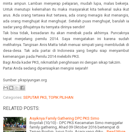
minta ampun. Lamban menyerap pelajaran, mudah lupa, malas bekerja.
Untuk menutupi kelemahan itu maka masyarakat kita terkenal suka ikut
arus. Ada orang tertawa ikut tertawa, ada orang menagis ikut menangis,
ada orang menghujat ikut menghujat. Setelah puas menghujat, barulah ia
sadar yang dihujatnya itu ternyata dirinya sendiri!
Tak bisa tidak, kesadaran itu akan merebak pada akhirnya. Puncaknya
tepat menjelang pemilu 2014. Saya mengatakan ini karena sudah
melihatnya. Tangisan Anis Matta telah menuai simpati yang membludak di
desa-desa. Tak ada partai di Indonesia yang begitu siap menyambut
kemenangan pada Pemilu 2014 melebihi PKS.
Bagi Anda kader PKS, nikmatilah penghinaan ini dengan sikap takzim.
Partai Anda sedang dipersiapkan mengisi sejarah!
Sumber: pkspiyungan.org
Categories:
SEPUTAR PKS
,
TOPIK PILIHAN
RELATED POSTS:
Asyiknya Family Gathering DPC PKS Simo
Boyolali (10/10) - DPC PKS Kecamatan Simo menggelar
family gathering, Ahad 09 Oktober 2016 bertempat di
Taman Bonbin Jurug Solo. Acara yang diiku…
Read More