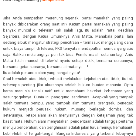
Jika Anda sempatkan merenung sejenak, partai manakah yang paling
banyak dibicarakan orang saat ini? Ketum partai manakah yang paling
banyak muncul di televisi? Tak salah lagi, itu adalah Partai Keadilan
Sejahtera, dengan Ketua Umum-nya Anis Matta. Manakala partai lain
sedang sibuk mengatur strategi pencitraan – termasuk menggalang dana
untuk biaya tampil di televisi, PKS ternyata mendapatkan semuanya gratis
saja. Bahkan melarangnya pun tak bisa. Pemilu masih setahun lagi, Anis
Matta telah muncul di televisi nyaris setiap detik, bersama seruannya,
bersama getar suaranya, bersama airmatanya…..!
Itu adalah pertanda alam yang sangat nyata!
Soal bersalah atau tidak, terbukti melakukan kejahatan atau tidak, itu tak
seberapa penting jika ukurannya adalah hukum buatan manusia. Cipta
karsa manusia terlalu naif untuk memahami hakekat kebenaran yang
sesunggguhnya. Dunia ini panggung sandiwara. Acapkali yang tampak
saleh ternyata penipu, yang tampak alim ternyata brengsek, penegak
hukum menjadi perusak hukum, musang berlagak domba, dan
seterusnya. Tetapi alam akan menyisirnya dengan ketajaman yang tak
kasat mata. Hukum alam menyatakan, penderitaan adalah tangga pertama
menuju pencerahan, dan penghinaan adalah jalan lurus menuju kemuliaan!
Lebih-lebih di tengah-tengah Bangsa Indonesia yang terkenal lebay-nya