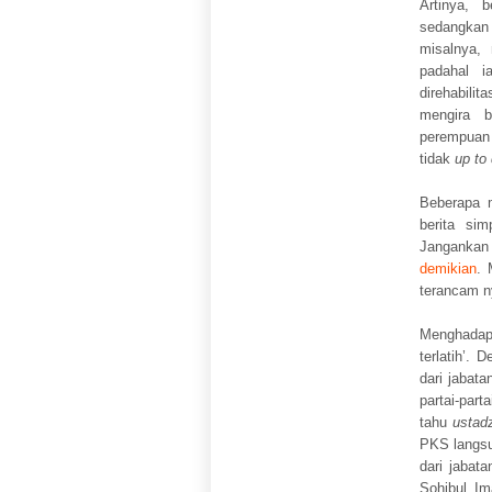
Artinya, 
sedangka
misalnya,
padahal i
direhabil
mengira
perempuan
tidak
up to
Beberapa m
berita si
Janganka
demikian
. 
terancam n
Menghadapi
terlatih’.
dari jabat
partai-par
tahu
ustad
PKS langsu
dari jabat
Sohibul I