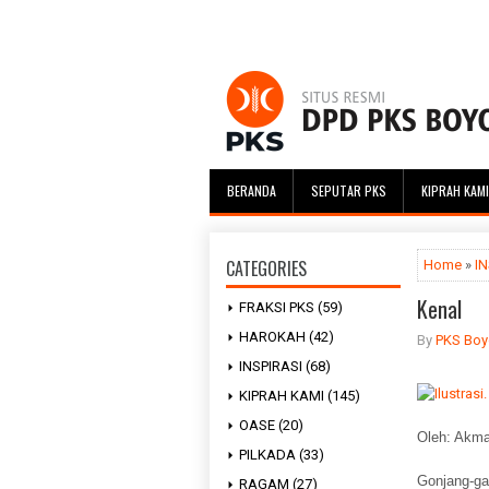
BERANDA
SEPUTAR PKS
KIPRAH KAMI
CATEGORIES
Home
»
IN
Kenal
FRAKSI PKS
(59)
HAROKAH
(42)
By
PKS Boyo
INSPIRASI
(68)
KIPRAH KAMI
(145)
OASE
(20)
Oleh: Akmal
PILKADA
(33)
Gonjang-ga
RAGAM
(27)