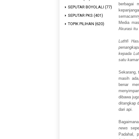
berbagai 
SEPUTAR BOYOLALI
(77)
kepanjanga
SEPUTAR PKS
(401)
semacamnya
Media mas
TOPIK PILIHAN
(620)
Akurasi itu
Luthfi Ha
penangkapa
kepada Lut
satu kamar
Sekarang, t
masih ada,
benar men
menyimpa
dibawa juga
ditangkap 
dari api.
Bagaimana
news
seper
Padahal, 