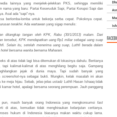
media lainnya yang menjelek-jelekkan PKS, sehingga memiliki
n nama yang baru: Partai Keseruduk Sapi, Partai Korupsi Sapi dan
. Asal ada “sapi”-nya.
sa berlomba-lomba untuk bekerja serba cepat. Pokoknya cepat.
 urusan terakhir. Ada wartawan yang sigap menulis:
san ditangkap tangan oleh KPK, Rabu (30/1/2013) malam. Dari
FACEB
n tersebut, KPK mendapatkan uang Rp1 miliar sebagai uang suap
hfi. Selain itu, setelah menerima uang suap, Luthfi berada dalam
 hotel bersama wanita bernama Maharani.
eks di atas tidak lagi bisa ditemukan di lokasinya dahulu. Beritanya
 tapi kalimat-kalimat di atas menghilang begitu saja. Gampang
ghilangkan jejak di dunia maya. Tapi sudah banyak yang
n
screenshot
-nya sebagai bukti. Mungkin, kelak masalah ini akan
 ke meja hijau. Sebab, jelas-jelas
ustadz
Luthfi Hasan Ishaaq tidak
di kamar hotel, apalagi bersama seorang perempuan. Jauh panggang
 pun, masih banyak orang Indonesia yang mengkonsumsi
fast
ti di atas, kemudian tidak menghiraukan kelanjutan ceritanya.
proses hukum di Indonesia biasanya makan waktu cukup lama.