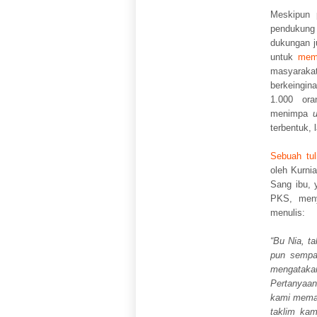
Meskipun 
pendukung
dukungan j
untuk
memb
masyaraka
berkeingin
1.000 ora
menimpa
terbentuk,
Sebuah tul
oleh Kurni
Sang ibu, 
PKS, meny
menulis:
“Bu Nia, t
pun sempat
mengataka
Pertanyaan
kami meman
taklim kam