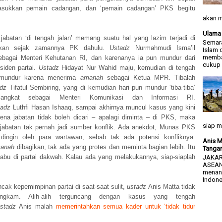
sukkan pemain cadangan, dan ‘pemain cadangan’ PKS begitu
.
akan m
Ulama 
 jabatan ‘di tengah jalan’ memang suatu hal yang lazim terjadi di
Semara
kan sejak zamannya PK dahulu.
Ustadz
Nurmahmudi Isma’il
Islam 
memba
ebagai Menteri Kehutanan RI, dan karenanya ia pun mundur dari
cukup .
siden partai.
Ustadz
Hidayat Nur Wahid maju, kemudian di tengah
 mundur karena menerima
amanah
sebagai Ketua MPR. Tibalah
dz
Tifatul Sembiring, yang di kemudian hari pun mundur ‘tiba-tiba’
iangkat sebagai Menteri Komunikasi dan Informasi RI.
tadz
Luthfi Hasan Ishaaq, sampai akhirnya muncul kasus yang kini
arena jabatan tidak boleh dicari – apalagi diminta – di PKS, maka
siap m
 jabatan tak pernah jadi sumber konflik. Ada anekdot, Munas PKS
 dingin oleh para wartawan, sebab tak ada potensi konfliknya.
Anis M
anah
dibagikan, tak ada yang protes dan meminta bagian lebih. Itu
Tangan
 tabu di partai dakwah. Kalau ada yang melakukannya, siap-siaplah
JAKART
ASEAN
menang
Indones
cak kepemimpinan partai di saat-saat sulit,
ustadz
Anis Matta tidak
ungkam. Alih-alih terguncang dengan kasus yang tengah
stadz
Anis malah
memerintahkan semua kader untuk ‘tidak tidur