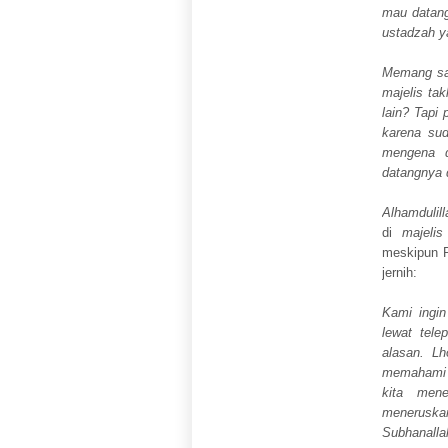
mau datang
ustadzah y
Memang saa
majelis ta
lain? Tapi 
karena su
mengena d
datangnya 
Alhamdulill
di
majelis
meskipun 
jernih:
Kami ingin
lewat tele
alasan. L
memahami 
kita mene
meneruskan
Subhanalla