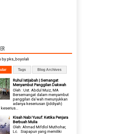
TER
 by pks_boyolali
ular
Tags
Blog Archives
Ruhul Istijabah | Semangat
Menyambut Panggilan Dakwah
Oleh : Ust. Abdul Muiz, MA
Bersemangat dalam menyambut
panggilan da’wah menunjukkan
adanya keseriusan (jiddiyah)
keserius...
Kisah Nabi Yusuf: Ketika Penjara
Berbuah Mulia
Oleh: Ahmad Mifdlol Muthohar,
Lc. Siapapun yang memiliki