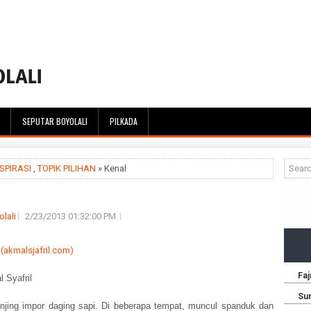
SEPUTAR BOYOLALI
PILKADA
SPIRASI
,
TOPIK PILIHAN
» Kenal
lali
2/23/2013 01:32:00 PM
 Syafril
njing impor daging sapi. Di beberapa tempat, muncul spanduk dan