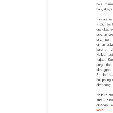
bola mema
banyaknya
Pergantian
PKS, bah
diangkat s
jabatan pre
jalan pun
giliran
usta
karena d
Naiklah
us
terjadi. K
pergantian
ditanggapi
Setelah
am
hal paling
ditendang.
Naik ke pun
sudi dib
dihadapi,
u
lagi’
: