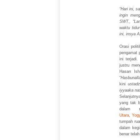
“Hari ini,
ingin men
SWT., “Lam
waktu tidu
ini, insya A
Orasi poli
pengamat p
ini terjad
justru men
Hasan Ish
“
Hasbunall
kini
ustadz
iyyaaka nas
Selanjutny
yang tak b
dalam r
Utara
,
Yog
tumpah rua
dalam kegi
benar telah