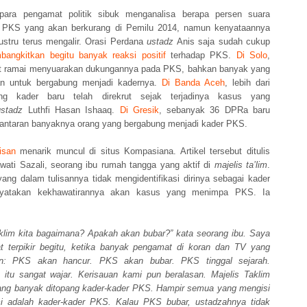
para pengamat politik sibuk menganalisa berapa persen suara
 PKS yang akan berkurang di Pemilu 2014, namun kenyataannya
ustru terus mengalir. Orasi Perdana
ustadz
Anis saja sudah cukup
angkitkan begitu banyak reaksi positif
terhadap PKS.
Di Solo
,
t ramai menyuarakan dukungannya pada PKS, bahkan banyak yang
an untuk bergabung menjadi kadernya.
Di Banda Aceh
, lebih dari
ng kader baru telah direkrut sejak terjadinya kasus yang
ustadz
Luthfi Hasan Ishaaq.
Di Gresik
, sebanyak 36 DPRa baru
 lantaran banyaknya orang yang bergabung menjadi kader PKS.
isan
menarik muncul di situs Kompasiana. Artikel tersebut ditulis
awati Sazali, seorang ibu rumah tangga yang aktif di
majelis ta’lim
.
yang dalam tulisannya tidak mengidentifikasi dirinya sebagai kader
atakan kekhawatirannya akan kasus yang menimpa PKS. Ia
aklim kita bagaimana? Apakah akan bubar?” kata seorang ibu. Saya
 terpikir begitu, ketika banyak pengamat di koran dan TV yang
n: PKS akan hancur. PKS akan bubar. PKS tinggal sejarah.
 itu sangat wajar. Kerisauan kami
pun beralasan. Majelis Taklim
g banyak ditopang kader-kader PKS. Hampir semua yang mengisi
i adalah kader-kader PKS. Kalau PKS bubar, ustadzahnya tidak