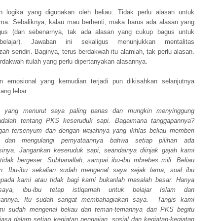
h logika yang digunakan oleh beliau. Tidak perlu alasan untuk
ama. Sebaliknya, kalau mau berhenti, maka harus ada alasan yang
gus (dan sebenarnya, tak ada alasan yang cukup bagus untuk
belajar). Jawaban ini sekaligus menunjukkan mentalitas
zah
sendiri. Baginya, terus berdakwah itu alamiah, tak perlu alasan.
rdakwah itulah yang perlu dipertanyakan alasannya.
n emosional yang kemudian terjadi pun dikisahkan selanjutnya
ang lebar:
n yang menurut saya paling panas dan mungkin menyinggung
adalah tentang PKS kes
e
ruduk sapi. Bagaimana tanggapannya?
gan tersenyum dan dengan wajahnya yang ikhlas beliau memberi
n dan mengulangi pernyataannya bahwa setiap pilihan ada
inya. Jangankan keseruduk sapi, seandainya diinjak gajah kami
 tidak bergeser. Subhanallah, sampai ibu-ibu mbrebes mili. Beliau
n: Ibu-ibu sekalian sudah mengenal saya sejak lama, soal ibu
pada kami atau tidak bagi kami bukanlah masalah besar. Hanya
saya, ibu-ibu tetap istiqamah untuk belajar Islam dan
annya. Itu sudah sangat membahagiakan saya. Tangis kami
mi sudah mengenal beliau dan teman-temannya dari PKS begitu
biasa dalam setiap kegiatan pengajian, sosial dan kegiatan-kegiatan