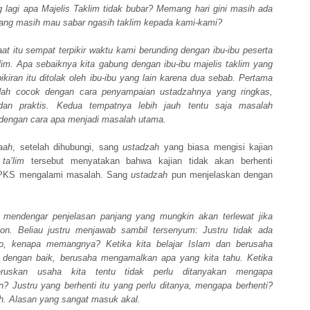
 lagi apa Majelis Taklim tidak bubar? Memang hari gini masih ada
ang masih mau sabar ngasih taklim kepada kami-kami?
t itu sempat terpikir waktu kami berunding dengan ibu-ibu peserta
klim. Apa sebaiknya kita gabung dengan ibu-ibu majelis taklim yang
pikiran itu ditolak oleh ibu-ibu yang lain karena dua sebab. Pertama
dah cocok dengan cara penyampaian ustadzahnya yang ringkas,
an praktis. Kedua tempatnya lebih jauh tentu saja masalah
dengan cara apa menjadi masalah utama.
aah
, setelah dihubungi, sang
ustadzah
yang biasa mengisi kajian
 ta’lim
tersebut menyatakan bahwa kajian tidak akan berhenti
PKS mengalami masalah. Sang
ustadzah
pun menjelaskan dengan
 mendengar penjelasan panjang yang mungkin akan terlewat jika
pon. Beliau justru menjawab sambil tersenyum: Justru tidak ada
ho, kenapa memangnya? Ketika kita belajar Islam dan berusaha
dengan baik, berusaha mengamalkan apa yang kita tahu. Ketika
ruskan usaha kita tentu tidak perlu ditanyakan mengapa
? Justru yang berhenti itu yang perlu ditanya, mengapa berhenti?
h. Alasan yang sangat masuk akal.