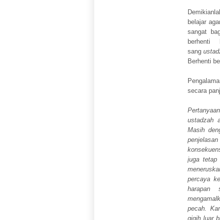
Demikianla
belajar ag
sangat ba
berhenti 
sang
ustad
Berhenti be
Pengalama
secara panj
Pertanyaa
ustadzah 
Masih den
penjelasa
konsekuens
juga tetap
meneruska
percaya ke
harapan 
mengamalk
pecah. Ka
gigih luar 