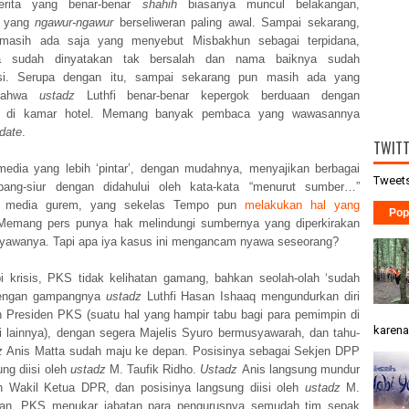
berita yang benar-benar
shahih
biasanya muncul belakangan,
n yang
ngawur-ngawur
berseliweran paling awal. Sampai sekarang,
 masih ada saja yang menyebut Misbakhun sebagai terpidana,
a sudah dinyatakan tak bersalah dan nama baiknya sudah
itasi. Serupa dengan itu, sampai sekarang pun masih ada yang
 bahwa
ustadz
Luthfi benar-benar kepergok berduaan dengan
 di kamar hotel. Memang banyak pembaca yang wawasannya
 date
.
TWIT
edia yang lebih ‘pintar’, dengan mudahnya, menyajikan berbagai
Tweets
mpang-siur dengan didahului oleh kata-kata “menurut sumber…”
n media gurem, yang sekelas Tempo pun
melakukan hal yang
Pop
Memang pers punya hak melindungi sumbernya yang diperkirakan
yawanya. Tapi apa iya kasus ini mengancam nyawa seseorang?
 krisis, PKS tidak kelihatan gamang, bahkan seolah-olah ‘sudah
 Dengan gampangnya
ustadz
Luthfi Hasan Ishaaq mengundurkan diri
an Presiden PKS (suatu hal yang hampir tabu bagi para pemimpin di
karena 
tai lainnya), dengan segera Majelis Syuro bermusyawarah, dan tahu-
z
Anis Matta sudah maju ke depan. Posisinya sebagai Sekjen DPP
ng diisi oleh
ustadz
M. Taufik Ridho.
Ustadz
Anis langsung mundur
an Wakil Ketua DPR, dan posisinya langsung diisi oleh
ustadz
M.
man. PKS menukar jabatan para pengurusnya semudah tim sepak