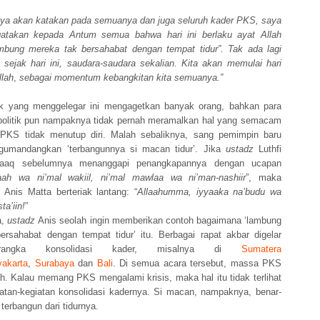
 saya akan katakan pada semuanya dan juga seluruh kader PKS, saya
gatakan kepada Antum semua bahwa hari ini berlaku ayat Allah
bung mereka tak bersahabat dengan tempat tidur”. Tak ada lagi
r sejak hari ini, saudara-saudara sekalian. Kita akan memulai hari
llah
,
sebagai momentum kebangkitan kita semuanya.”
tik yang menggelegar ini mengagetkan banyak orang, bahkan para
olitik pun nampaknya tidak pernah meramalkan hal yang semacam
i. PKS tidak menutup diri. Malah sebaliknya, sang pemimpin baru
gumandangkan ‘terbangunnya si macan tidur’. Jika
ustadz
Luthfi
aaq sebelumnya menanggapi penangkapannya dengan ucapan
aah wa ni’mal wakiil, ni’mal mawlaa wa ni’man-nashiir
”, maka
Anis Matta berteriak lantang: “
Allaahumma, iyyaaka na’budu wa
ta’iin!
”
a,
ustadz
Anis seolah ingin memberikan contoh bagaimana ‘lambung
ersahabat dengan tempat tidur’ itu. Berbagai rapat akbar digelar
angka konsolidasi kader, misalnya di
Sumatera
yakarta
,
Surabaya
dan
Bali
. Di semua acara tersebut, massa PKS
h. Kalau memang PKS mengalami krisis, maka hal itu tidak terlihat
atan-kegiatan konsolidasi kadernya. Si macan, nampaknya, benar-
 terbangun dari tidurnya.