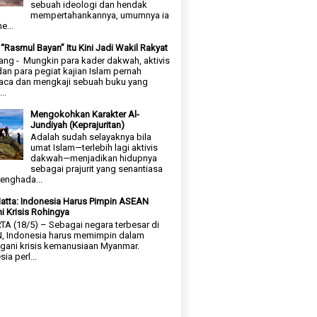
sebuah ideologi dan hendak
mempertahankannya, umumnya ia
e...
“Rasmul Bayan” Itu Kini Jadi Wakil Rakyat
ng - Mungkin para kader dakwah, aktivis
dan para pegiat kajian Islam pernah
ca dan mengkaji sebuah buku yang
..
Mengokohkan Karakter Al-
Jundiyah (Keprajuritan)
Adalah sudah selayaknya bila
umat Islam—terlebih lagi aktivis
dakwah—menjadikan hidupnya
sebagai prajurit yang senantiasa
enghada...
atta: Indonesia Harus Pimpin ASEAN
i Krisis Rohingya
A (18/5) – Sebagai negara terbesar di
, Indonesia harus memimpin dalam
ani krisis kemanusiaan Myanmar.
ia perl...