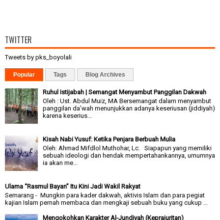
TWITTER
Tweets by pks_boyolali
Popular
Tags
Blog Archives
Ruhul Istijabah | Semangat Menyambut Panggilan Dakwah
Oleh : Ust. Abdul Muiz, MA Bersemangat dalam menyambut
panggilan da’wah menunjukkan adanya keseriusan (jiddiyah)
karena keserius...
Kisah Nabi Yusuf: Ketika Penjara Berbuah Mulia
Oleh: Ahmad Mifdlol Muthohar, Lc. Siapapun yang memiliki
sebuah ideologi dan hendak mempertahankannya, umumnya
ia akan me...
Ulama “Rasmul Bayan” Itu Kini Jadi Wakil Rakyat
Semarang - Mungkin para kader dakwah, aktivis Islam dan para pegiat
kajian Islam pernah membaca dan mengkaji sebuah buku yang cukup ...
Mengokohkan Karakter Al-Jundiyah (Keprajuritan)