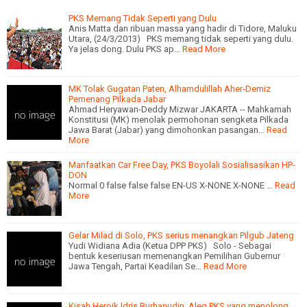
PKS Memang Tidak Seperti yang Dulu
Anis Matta dan ribuan massa yang hadir di Tidore, Maluku
Utara, (24/3/2013) PKS memang tidak seperti yang dulu.
Ya jelas dong. Dulu PKS ap…
Read More
MK Tolak Gugatan Paten, Alhamdulillah Aher-Demiz
Pemenang Pilkada Jabar
Ahmad Heryawan-Deddy Mizwar JAKARTA -- Mahkamah
Konstitusi (MK) menolak permohonan sengketa Pilkada
Jawa Barat (Jabar) yang dimohonkan pasangan…
Read
More
Manfaatkan Car Free Day, PKS Boyolali Sosialisasikan HP-
DON
Normal 0 false false false EN-US X-NONE X-NONE …
Read
More
Gelar Milad di Solo, PKS serius menangkan Pilgub Jateng
Yudi Widiana Adia (Ketua DPP PKS) Solo - Sebagai
bentuk keseriusan memenangkan Pemilihan Gubernur
Jawa Tengah, Partai Keadilan Se…
Read More
Kisah Heroik Idris Burhanudin, Aleg PKS yang menolong