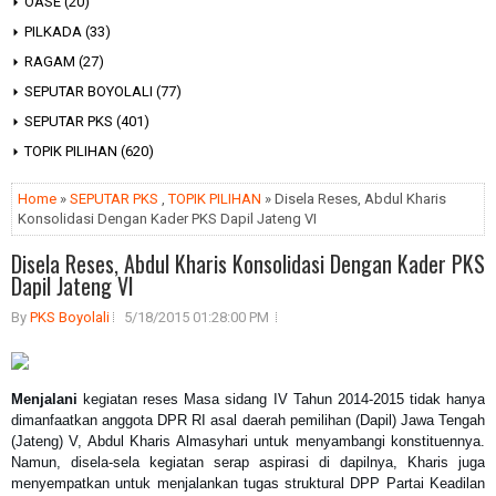
OASE
(20)
PILKADA
(33)
RAGAM
(27)
SEPUTAR BOYOLALI
(77)
SEPUTAR PKS
(401)
TOPIK PILIHAN
(620)
Home
»
SEPUTAR PKS
,
TOPIK PILIHAN
» Disela Reses, Abdul Kharis
Konsolidasi Dengan Kader PKS Dapil Jateng VI
Disela Reses, Abdul Kharis Konsolidasi Dengan Kader PKS
Dapil Jateng VI
By
PKS Boyolali
5/18/2015 01:28:00 PM
Menjalani
kegiatan reses Masa sidang IV Tahun 2014-2015 tidak hanya
dimanfaatkan anggota DPR RI asal daerah pemilihan (Dapil) Jawa Tengah
(Jateng) V, Abdul Kharis Almasyhari untuk menyambangi konstituennya.
Namun, disela-sela kegiatan serap aspirasi di dapilnya, Kharis juga
menyempatkan untuk menjalankan tugas struktural DPP Partai Keadilan