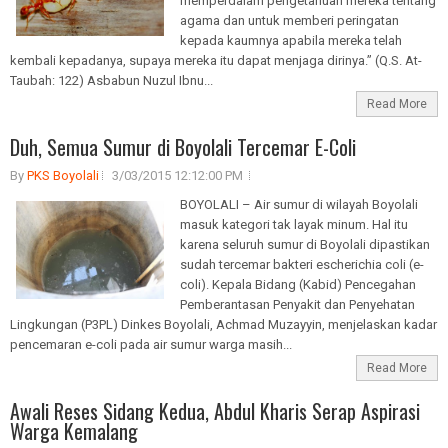
memperdalam pengetahuan mereka tentang
agama dan untuk memberi peringatan
kepada kaumnya apabila mereka telah
kembali kepadanya, supaya mereka itu dapat menjaga dirinya.” (Q.S. At-
Taubah: 122) Asbabun Nuzul Ibnu...
Read More
Duh, Semua Sumur di Boyolali Tercemar E-Coli
By
PKS Boyolali
3/03/2015 12:12:00 PM
BOYOLALI – Air sumur di wilayah Boyolali
masuk kategori tak layak minum. Hal itu
karena seluruh sumur di Boyolali dipastikan
sudah tercemar bakteri escherichia coli (e-
coli). Kepala Bidang (Kabid) Pencegahan
Pemberantasan Penyakit dan Penyehatan
Lingkungan (P3PL) Dinkes Boyolali, Achmad Muzayyin, menjelaskan kadar
pencemaran e-coli pada air sumur warga masih...
Read More
Awali Reses Sidang Kedua, Abdul Kharis Serap Aspirasi
Warga Kemalang