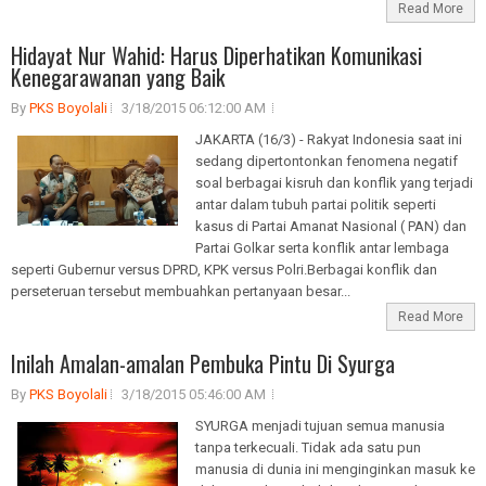
Read More
Hidayat Nur Wahid: Harus Diperhatikan Komunikasi
Kenegarawanan yang Baik
By
PKS Boyolali
3/18/2015 06:12:00 AM
JAKARTA (16/3) - Rakyat Indonesia saat ini
sedang dipertontonkan fenomena negatif
soal berbagai kisruh dan konflik yang terjadi
antar dalam tubuh partai politik seperti
kasus di Partai Amanat Nasional ( PAN) dan
Partai Golkar serta konflik antar lembaga
seperti Gubernur versus DPRD, KPK versus Polri.Berbagai konflik dan
perseteruan tersebut membuahkan pertanyaan besar...
Read More
Inilah Amalan-amalan Pembuka Pintu Di Syurga
By
PKS Boyolali
3/18/2015 05:46:00 AM
SYURGA menjadi tujuan semua manusia
tanpa terkecuali. Tidak ada satu pun
manusia di dunia ini menginginkan masuk ke