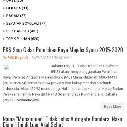
OASE
(20)
PILKADA
(33)
RAGAM
(27)
SEPUTAR BOYOLALI
(77)
SEPUTAR PKS
(401)
TOPIK PILIHAN
(620)
PKS Siap Gelar Pemilihan Raya Majelis Syuro 2015-2020
By
PKS Boyolali
3/27/2015 05:59:00 AM
Jakarta (26/3) – Partai Keadilan Sejahtera
(PKS) akan menyelenggarakan Pemilihan
Raya (Pemira) Anggota Majelis Syuro (MS) Masa Khidmah 1436-1441 H
(2015-2020 M) serentak di 34 provinsi dan kabupaten/kota seluruh
Indonesia, Ahad (29/3) mendatang. Hal ini disampaikan oleh Ketua Badan
Pelaksana Pemilu Raya (BPPR) TB Soemandjaya Rukmandis, di Jakarta
(26/3). Soenmandjaya...
Read More
Nama "Muhammad" Tidak Lolos Autogate Bandara, Nasir
Djamil: Ini di Luar Akal Sehat