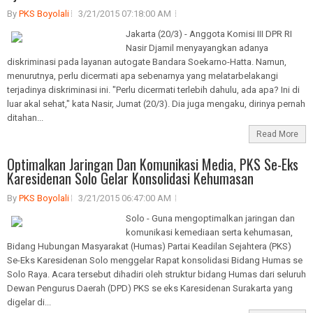
By
PKS Boyolali
3/21/2015 07:18:00 AM
Jakarta (20/3) - Anggota Komisi III DPR RI
Nasir Djamil menyayangkan adanya
diskriminasi pada layanan autogate Bandara Soekarno-Hatta. Namun,
menurutnya, perlu dicermati apa sebenarnya yang melatarbelakangi
terjadinya diskriminasi ini. "Perlu dicermati terlebih dahulu, ada apa? Ini di
luar akal sehat," kata Nasir, Jumat (20/3). Dia juga mengaku, dirinya pernah
ditahan...
Read More
Optimalkan Jaringan Dan Komunikasi Media, PKS Se-Eks
Karesidenan Solo Gelar Konsolidasi Kehumasan
By
PKS Boyolali
3/21/2015 06:47:00 AM
Solo - Guna mengoptimalkan jaringan dan
komunikasi kemediaan serta kehumasan,
Bidang Hubungan Masyarakat (Humas) Partai Keadilan Sejahtera (PKS)
Se-Eks Karesidenan Solo menggelar Rapat konsolidasi Bidang Humas se
Solo Raya. Acara tersebut dihadiri oleh struktur bidang Humas dari seluruh
Dewan Pengurus Daerah (DPD) PKS se eks Karesidenan Surakarta yang
digelar di...