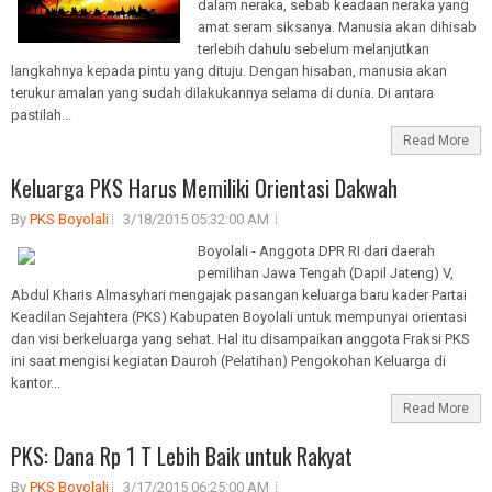
dalam neraka, sebab keadaan neraka yang
amat seram siksanya. Manusia akan dihisab
terlebih dahulu sebelum melanjutkan
langkahnya kepada pintu yang dituju. Dengan hisaban, manusia akan
terukur amalan yang sudah dilakukannya selama di dunia. Di antara
pastilah...
Read More
Keluarga PKS Harus Memiliki Orientasi Dakwah
By
PKS Boyolali
3/18/2015 05:32:00 AM
Boyolali - Anggota DPR RI dari daerah
pemilihan Jawa Tengah (Dapil Jateng) V,
Abdul Kharis Almasyhari mengajak pasangan keluarga baru kader Partai
Keadilan Sejahtera (PKS) Kabupaten Boyolali untuk mempunyai orientasi
dan visi berkeluarga yang sehat. Hal itu disampaikan anggota Fraksi PKS
ini saat mengisi kegiatan Dauroh (Pelatihan) Pengokohan Keluarga di
kantor...
Read More
PKS: Dana Rp 1 T Lebih Baik untuk Rakyat
By
PKS Boyolali
3/17/2015 06:25:00 AM