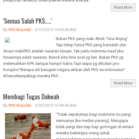
pelaporan tersebut disampaikan karena adanya...
Read More
'Semua Salah PKS.....'
By
PKS Boyolali
3/12/2015 10:04:00 AM
Bukan PKS yang maki Ahok 'Cina Anjing'
Tapi tetap harus PKS yang bersalah dan
dicaci makiPKS adalah sasaran hinaan. Tak perlu meminta maaf jika
hinaannya salah sasaran. Besok kita hina soal yg lain. Bukan PKS yg
melemahkan KPK sampai hampir habis.Tapi siapa yg dituduh pro-
Koruptor?Berapa sih kerugian negara akibat ulah PKS se-Indonesia?
#SeriusNanyaBagi mereka PKS...
Read More
Membagi Tugas Dakwah
By
PKS Boyolali
3/05/2015 10:49:00 AM
“Tidak sepatutnya bagi mukminin itu pergi
semuanya (ke medan perang). Mengapa
tidak pergi dari tiap-tiap golongan di antara
mereka beberapa orang untuk