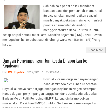
Sah-sah saja partai politik mendapat
bantuan dana dari pemerintah. Namun, hal
itu disayangkan mengingatkan saat ini
masih banyak pekerjaan lain yang menjadi
prioritas pemerintah dibanding
menggelontorkan dana Rp 1 triliun untuk
setiap parpol.Ketua Fraksi Partai Keadilan Sejahtera (PKS) Jazuli Juwaini
menegaskan hal tersebut saat dihubungi wartawan (Senin, 16/3)."Yang
harus...
Read More
Dugaan Penyimpangan Jamkesda Dilaporkan ke
Kejaksaan
By
PKS Boyolali
3/12/2015 10:27:00 AM
Boyolali - Kasus dugaan penyimpangan
dana Jamkesda oleh Dinas Kesehatan
Boyolali akhirnya sampai juga ditangan Kejaksaan Negeri setempat.
Kasus dugaan penyimpangan tunggakan dana Jamkesda dilaporkan
Barisan Merah Putih Pengging (BMPP) karena dinilai merugikan
masyarakat. Presidium BMPP, Gombloh Sudjarwanto, menyampaikan