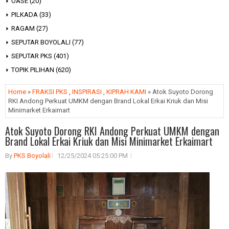
OASE
(20)
PILKADA
(33)
RAGAM
(27)
SEPUTAR BOYOLALI
(77)
SEPUTAR PKS
(401)
TOPIK PILIHAN
(620)
Home
»
FRAKSI PKS
,
INSPIRASI
,
KIPRAH KAMI
» Atok Suyoto Dorong
RKI Andong Perkuat UMKM dengan Brand Lokal Erkai Kriuk dan Misi
Minimarket Erkaimart
Atok Suyoto Dorong RKI Andong Perkuat UMKM dengan
Brand Lokal Erkai Kriuk dan Misi Minimarket Erkaimart
By
PKS Boyolali
12/25/2024 05:25:00 PM