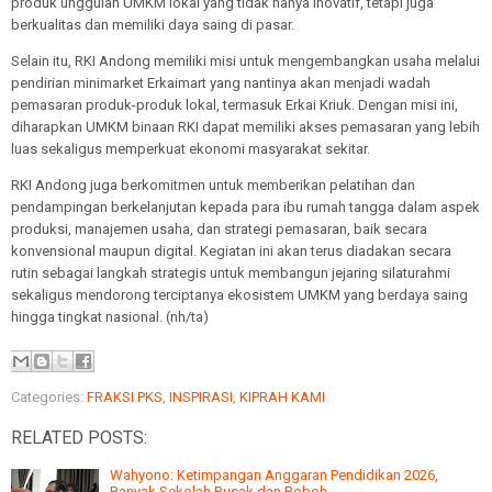
produk unggulan UMKM lokal yang tidak hanya inovatif, tetapi juga
berkualitas dan memiliki daya saing di pasar.
Selain itu, RKI Andong memiliki misi untuk mengembangkan usaha melalui
pendirian minimarket Erkaimart yang nantinya akan menjadi wadah
pemasaran produk-produk lokal, termasuk Erkai Kriuk. Dengan misi ini,
diharapkan UMKM binaan RKI dapat memiliki akses pemasaran yang lebih
luas sekaligus memperkuat ekonomi masyarakat sekitar.
RKI Andong juga berkomitmen untuk memberikan pelatihan dan
pendampingan berkelanjutan kepada para ibu rumah tangga dalam aspek
produksi, manajemen usaha, dan strategi pemasaran, baik secara
konvensional maupun digital. Kegiatan ini akan terus diadakan secara
rutin sebagai langkah strategis untuk membangun jejaring silaturahmi
sekaligus mendorong terciptanya ekosistem UMKM yang berdaya saing
hingga tingkat nasional. (nh/ta)
Categories:
FRAKSI PKS
,
INSPIRASI
,
KIPRAH KAMI
RELATED POSTS:
Wahyono: Ketimpangan Anggaran Pendidikan 2026,
Banyak Sekolah Rusak dan Roboh