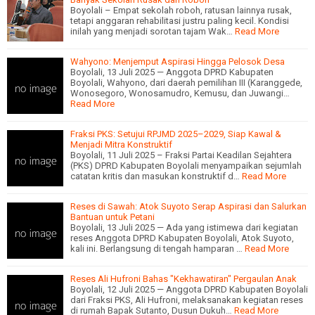
Boyolali – Empat sekolah roboh, ratusan lainnya rusak,
tetapi anggaran rehabilitasi justru paling kecil. Kondisi
inilah yang menjadi sorotan tajam Wak…
Read More
Wahyono: Menjemput Aspirasi Hingga Pelosok Desa
Boyolali, 13 Juli 2025 — Anggota DPRD Kabupaten
Boyolali, Wahyono, dari daerah pemilihan III (Karanggede,
Wonosegoro, Wonosamudro, Kemusu, dan Juwangi…
Read More
Fraksi PKS: Setujui RPJMD 2025–2029, Siap Kawal &
Menjadi Mitra Konstruktif
Boyolali, 11 Juli 2025 – Fraksi Partai Keadilan Sejahtera
(PKS) DPRD Kabupaten Boyolali menyampaikan sejumlah
catatan kritis dan masukan konstruktif d…
Read More
Reses di Sawah: Atok Suyoto Serap Aspirasi dan Salurkan
Bantuan untuk Petani
Boyolali, 13 Juli 2025 — Ada yang istimewa dari kegiatan
reses Anggota DPRD Kabupaten Boyolali, Atok Suyoto,
kali ini. Berlangsung di tengah hamparan …
Read More
Reses Ali Hufroni Bahas "Kekhawatiran" Pergaulan Anak
Boyolali, 12 Juli 2025 — Anggota DPRD Kabupaten Boyolali
dari Fraksi PKS, Ali Hufroni, melaksanakan kegiatan reses
di rumah Bapak Sutanto, Dusun Dukuh…
Read More