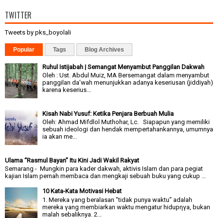
TWITTER
Tweets by pks_boyolali
Popular
Tags
Blog Archives
Ruhul Istijabah | Semangat Menyambut Panggilan Dakwah
Oleh : Ust. Abdul Muiz, MA Bersemangat dalam menyambut
panggilan da’wah menunjukkan adanya keseriusan (jiddiyah)
karena keserius...
Kisah Nabi Yusuf: Ketika Penjara Berbuah Mulia
Oleh: Ahmad Mifdlol Muthohar, Lc. Siapapun yang memiliki
sebuah ideologi dan hendak mempertahankannya, umumnya
ia akan me...
Ulama “Rasmul Bayan” Itu Kini Jadi Wakil Rakyat
Semarang - Mungkin para kader dakwah, aktivis Islam dan para pegiat
kajian Islam pernah membaca dan mengkaji sebuah buku yang cukup ...
10 Kata-Kata Motivasi Hebat
1. Mereka γang beralasan "tidak punya waktu" adalah
mereka γang membiarkan waktu mengatur hidupηγa, bukan
malah sebaliknya. 2...