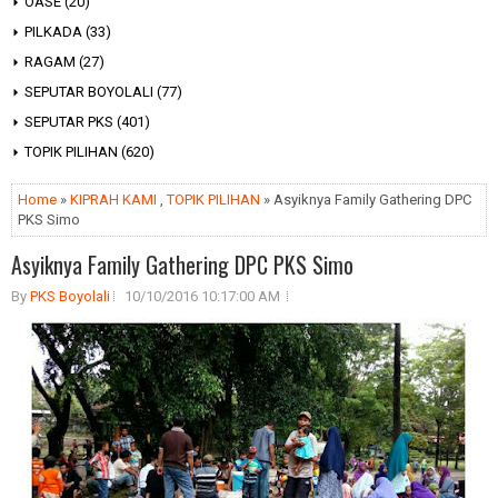
OASE
(20)
PILKADA
(33)
RAGAM
(27)
SEPUTAR BOYOLALI
(77)
SEPUTAR PKS
(401)
TOPIK PILIHAN
(620)
Home
»
KIPRAH KAMI
,
TOPIK PILIHAN
» Asyiknya Family Gathering DPC
PKS Simo
Asyiknya Family Gathering DPC PKS Simo
By
PKS Boyolali
10/10/2016 10:17:00 AM