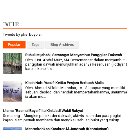
TWITTER
Tweets by pks_boyolali
Popular
Tags
Blog Archives
Ruhul Istijabah | Semangat Menyambut Panggilan Dakwah
Oleh : Ust. Abdul Muiz, MA Bersemangat dalam menyambut
panggilan da’wah menunjukkan adanya keseriusan (jiddiyah)
karena keserius...
Kisah Nabi Yusuf: Ketika Penjara Berbuah Mulia
Oleh: Ahmad Mifdlol Muthohar, Lc. Siapapun yang memiliki
sebuah ideologi dan hendak mempertahankannya, umumnya
ia akan me...
Ulama “Rasmul Bayan” Itu Kini Jadi Wakil Rakyat
Semarang - Mungkin para kader dakwah, aktivis Islam dan para pegiat
kajian Islam pernah membaca dan mengkaji sebuah buku yang cukup ...
Mengokohkan Karakter Al-Jundiyah (Keprajuritan)