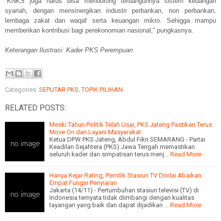
“KNKS juga harus bisa mendorong terbangunnya sistem keuangan
syariah, dengan mensinergikan industri perbankan, non perbankan,
lembaga zakat dan waqaf serta keuangan mikro. Sehigga mampu
memberikan kontribusi bagi perekonomian nasional,” pungkasnya.
Keterangan Ilustrasi: Kader PKS Perempuan
Categories:
SEPUTAR PKS
,
TOPIK PILIHAN
RELATED POSTS:
Meski Tahun Politik Telah Usai, PKS Jateng Pastikan Terus
Move On dan Layani Masyarakat
Ketua DPW PKS Jateng, Abdul Fikri SEMARANG - Partai
Keadilan Sejahtera (PKS) Jawa Tengah memastikan
seluruh kader dan simpatisan terus menj…
Read More
Hanya Kejar Rating, Pemilik Stasiun TV Dinilai Abaikan
Empat Fungsi Penyiaran
Jakarta (14/11) - Pertumbuhan stasiun televisi (TV) di
Indonesia ternyata tidak diimbangi dengan kualitas
tayangan yang baik dan dapat dijadikan …
Read More