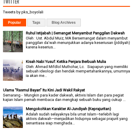
TWITTER
Tweets by pks_boyolali
Popular
Tags
Blog Archives
Ruhul Istijabah | Semangat Menyambut Panggilan Dakwah
Oleh : Ust. Abdul Muiz, MA Bersemangat dalam menyambut
panggilan da’wah menunjukkan adanya keseriusan (jiddiyah)
karena keserius...
Kisah Nabi Yusuf: Ketika Penjara Berbuah Mulia
Oleh: Ahmad Mifdlol Muthohar, Lc. Siapapun yang memiliki
sebuah ideologi dan hendak mempertahankannya, umumnya
ia akan me...
Ulama “Rasmul Bayan” Itu Kini Jadi Wakil Rakyat
Semarang - Mungkin para kader dakwah, aktivis Islam dan para pegiat
kajian Islam pernah membaca dan mengkaji sebuah buku yang cukup ...
Mengokohkan Karakter Al-Jundiyah (Keprajuritan)
Adalah sudah selayaknya bila umat Islam—terlebih lagi
aktivis dakwah—menjadikan hidupnya sebagai prajurit yang
senantiasa siap menghada...