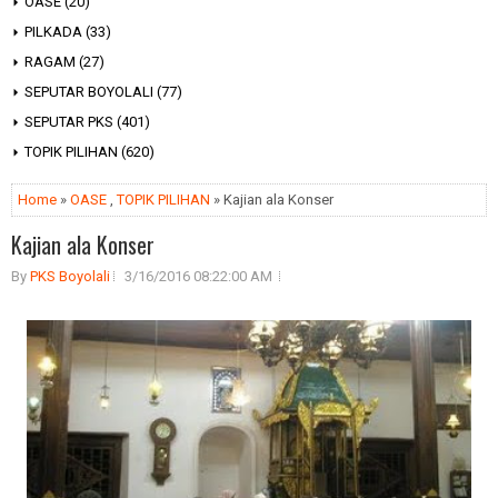
OASE
(20)
PILKADA
(33)
RAGAM
(27)
SEPUTAR BOYOLALI
(77)
SEPUTAR PKS
(401)
TOPIK PILIHAN
(620)
Home
»
OASE
,
TOPIK PILIHAN
» Kajian ala Konser
Kajian ala Konser
By
PKS Boyolali
3/16/2016 08:22:00 AM