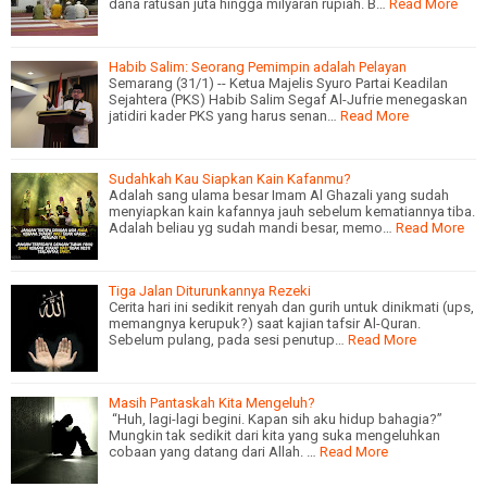
dana ratusan juta hingga milyaran rupiah. B…
Read More
Habib Salim: Seorang Pemimpin adalah Pelayan
Semarang (31/1) -- Ketua Majelis Syuro Partai Keadilan
Sejahtera (PKS) Habib Salim Segaf Al-Jufrie menegaskan
jatidiri kader PKS yang harus senan…
Read More
Sudahkah Kau Siapkan Kain Kafanmu?
Adalah sang ulama besar Imam Al Ghazali yang sudah
menyiapkan kain kafannya jauh sebelum kematiannya tiba.
Adalah beliau yg sudah mandi besar, memo…
Read More
Tiga Jalan Diturunkannya Rezeki
Cerita hari ini sedikit renyah dan gurih untuk dinikmati (ups,
memangnya kerupuk?) saat kajian tafsir Al-Quran.
Sebelum pulang, pada sesi penutup…
Read More
Masih Pantaskah Kita Mengeluh?
“Huh, lagi-lagi begini. Kapan sih aku hidup bahagia?”
Mungkin tak sedikit dari kita yang suka mengeluhkan
cobaan yang datang dari Allah. …
Read More