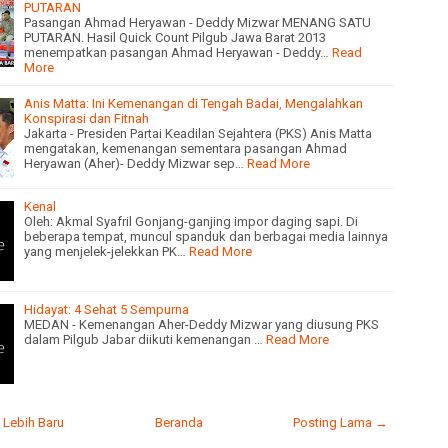
PUTARAN
Pasangan Ahmad Heryawan - Deddy Mizwar MENANG SATU
PUTARAN. Hasil Quick Count Pilgub Jawa Barat 2013
menempatkan pasangan Ahmad Heryawan - Deddy…
Read
More
Anis Matta: Ini Kemenangan di Tengah Badai, Mengalahkan
Konspirasi dan Fitnah
Jakarta - Presiden Partai Keadilan Sejahtera (PKS) Anis Matta
mengatakan, kemenangan sementara pasangan Ahmad
Heryawan (Aher)- Deddy Mizwar sep…
Read More
Kenal
Oleh: Akmal Syafril Gonjang-ganjing impor daging sapi. Di
beberapa tempat, muncul spanduk dan berbagai media lainnya
yang menjelek-jelekkan PK…
Read More
Hidayat: 4 Sehat 5 Sempurna
MEDAN - Kemenangan Aher-Deddy Mizwar yang diusung PKS
dalam Pilgub Jabar diikuti kemenangan …
Read More
 Lebih Baru
Beranda
Posting Lama →