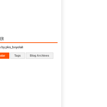
TER
 by pks_boyolali
ular
Tags
Blog Archives