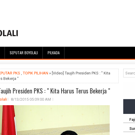
SEPUTAR BOYOLALI
PILKADA
EPUTAR PKS
,
TOPIK PILIHAN
» [Video] Taujih Presiden PKS : " Kita
s Bekerja "
Taujih Presiden PKS : " Kita Harus Terus Bekerja "
lali
8/13/2015 05:09:00 AM