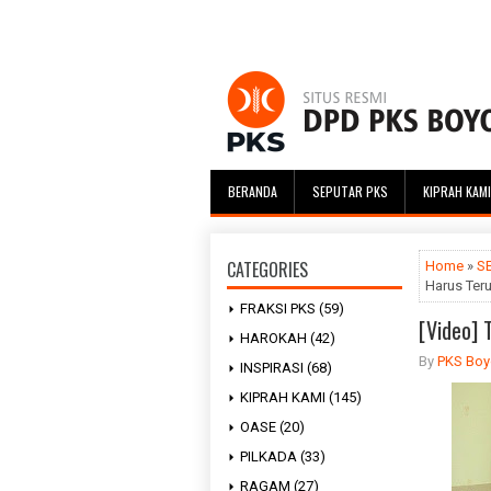
BERANDA
SEPUTAR PKS
KIPRAH KAMI
CATEGORIES
Home
»
S
Harus Teru
FRAKSI PKS
(59)
[Video] 
HAROKAH
(42)
By
PKS Boyo
INSPIRASI
(68)
KIPRAH KAMI
(145)
OASE
(20)
PILKADA
(33)
RAGAM
(27)