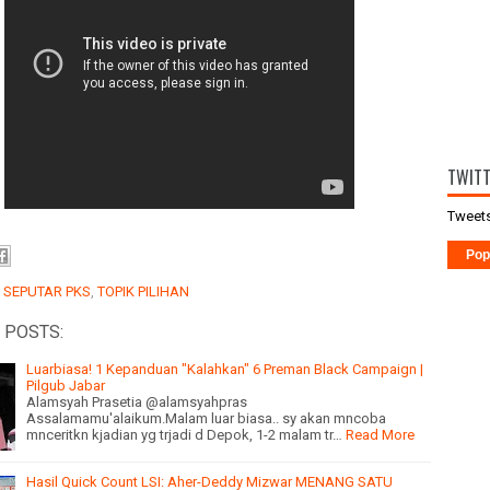
TWIT
Tweets
Pop
:
SEPUTAR PKS
,
TOPIK PILIHAN
 POSTS:
Luarbiasa! 1 Kepanduan "Kalahkan" 6 Preman Black Campaign |
Pilgub Jabar
Alamsyah Prasetia @alamsyahpras
Assalamamu'alaikum.Malam luar biasa.. sy akan mncoba
mnceritkn kjadian yg trjadi d Depok, 1-2 malam tr…
Read More
Hasil Quick Count LSI: Aher-Deddy Mizwar MENANG SATU