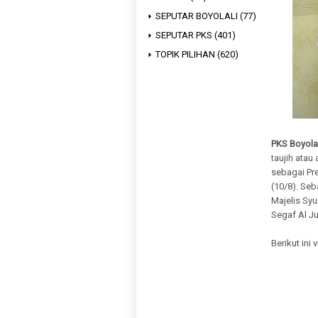
SEPUTAR BOYOLALI
(77)
SEPUTAR PKS
(401)
TOPIK PILIHAN
(620)
PKS Boyolal
taujih atau
sebagai Pr
(10/8). Se
Majelis Syu
Segaf Al Ju
Berikut ini 