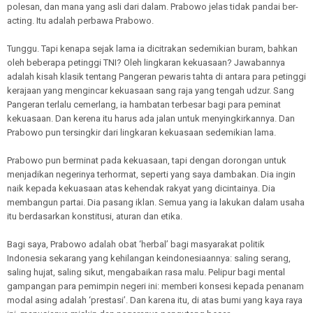
polesan, dan mana yang asli dari dalam. Prabowo jelas tidak pandai ber-
acting. Itu adalah perbawa Prabowo.
Tunggu. Tapi kenapa sejak lama ia dicitrakan sedemikian buram, bahkan
oleh beberapa petinggi TNI? Oleh lingkaran kekuasaan? Jawabannya
adalah kisah klasik tentang Pangeran pewaris tahta di antara para petinggi
kerajaan yang mengincar kekuasaan sang raja yang tengah udzur. Sang
Pangeran terlalu cemerlang, ia hambatan terbesar bagi para peminat
kekuasaan. Dan kerena itu harus ada jalan untuk menyingkirkannya. Dan
Prabowo pun tersingkir dari lingkaran kekuasaan sedemikian lama.
Prabowo pun berminat pada kekuasaan, tapi dengan dorongan untuk
menjadikan negerinya terhormat, seperti yang saya dambakan. Dia ingin
naik kepada kekuasaan atas kehendak rakyat yang dicintainya. Dia
membangun partai. Dia pasang iklan. Semua yang ia lakukan dalam usaha
itu berdasarkan konstitusi, aturan dan etika.
Bagi saya, Prabowo adalah obat ‘herbal’ bagi masyarakat politik
Indonesia sekarang yang kehilangan keindonesiaannya: saling serang,
saling hujat, saling sikut, mengabaikan rasa malu. Pelipur bagi mental
gampangan para pemimpin negeri ini: memberi konsesi kepada penanam
modal asing adalah ‘prestasi’. Dan karena itu, di atas bumi yang kaya raya