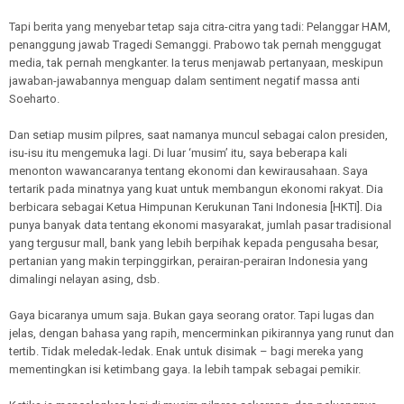
Tapi berita yang menyebar tetap saja citra-citra yang tadi: Pelanggar HAM,
penanggung jawab Tragedi Semanggi. Prabowo tak pernah menggugat
media, tak pernah mengkanter. Ia terus menjawab pertanyaan, meskipun
jawaban-jawabannya menguap dalam sentiment negatif massa anti
Soeharto.
Dan setiap musim pilpres, saat namanya muncul sebagai calon presiden,
isu-isu itu mengemuka lagi. Di luar ‘musim’ itu, saya beberapa kali
menonton wawancaranya tentang ekonomi dan kewirausahaan. Saya
tertarik pada minatnya yang kuat untuk membangun ekonomi rakyat. Dia
berbicara sebagai Ketua Himpunan Kerukunan Tani Indonesia [HKTI]. Dia
punya banyak data tentang ekonomi masyarakat, jumlah pasar tradisional
yang tergusur mall, bank yang lebih berpihak kepada pengusaha besar,
pertanian yang makin terpinggirkan, perairan-perairan Indonesia yang
dimalingi nelayan asing, dsb.
Gaya bicaranya umum saja. Bukan gaya seorang orator. Tapi lugas dan
jelas, dengan bahasa yang rapih, mencerminkan pikirannya yang runut dan
tertib. Tidak meledak-ledak. Enak untuk disimak – bagi mereka yang
mementingkan isi ketimbang gaya. Ia lebih tampak sebagai pemikir.