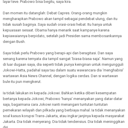
layar teve. Prabowo bisa begitu, saya kira.
Dan momen itu datanglah: Debat Capres. Orang-orang mungkin
mengharapkan Prabowo akan tampil sebagai pendebat ulung, dan itu
tidak susah baginya. Saya sudah orasi-orasi hebat. Itu hanya untuk
kepuasaan sesaat. Obama hanya menarik saat kampanye karena
kepiawaiannya berpidato, setelah jadi Presiden sama membosankannya
dengan Bush.
Saya tidak perlu Prabowo yang berapi-api dan beragitasi. Dan saya
senang karena ternyata dia tampil sangat ‘biasa-biasa saja’. Namun yang
di luar dugaan saya, dia seperti tidak punya keinginan untuk mengungguli
Jokowi-Hatta, padahal saya tau dalam suatu wawancara dia ‘menghabisi’
wartawan Asia News Channel, dengan logika cerdas. Dan si wartawan
bule itu pun mengkerut.
Ia tidak lakukan ini kepada Jokowi. Bahkan ketika diberi kesempatan
bertanya kepada Jokowi, Prabowo ‘hanya’ menanyakan yang datar-datar
saja, bagaimana cara Jokowi nanti menangani tuntutan tuntutan
pemekaran wilayah dan pilkada yang berbiaya mahal. Ia tidak menanyakan
soal kasus korupsi Trans-Jakarta, atau ingkar janjinya kepada masyarakat
Jakarta. Dia tidak menyerang. Dia tidak tendensius. Dia tidak meninggikan
diri.