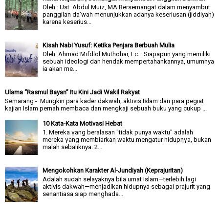
Oleh : Ust. Abdul Muiz, MA Bersemangat dalam menyambut
panggilan da’wah menunjukkan adanya keseriusan (jiddiyah)
karena keserius...
Kisah Nabi Yusuf: Ketika Penjara Berbuah Mulia
Oleh: Ahmad Mifdlol Muthohar, Lc. Siapapun yang memiliki
sebuah ideologi dan hendak mempertahankannya, umumnya
ia akan me...
Ulama “Rasmul Bayan” Itu Kini Jadi Wakil Rakyat
Semarang - Mungkin para kader dakwah, aktivis Islam dan para pegiat
kajian Islam pernah membaca dan mengkaji sebuah buku yang cukup ...
10 Kata-Kata Motivasi Hebat
1. Mereka γang beralasan "tidak punya waktu" adalah
mereka γang membiarkan waktu mengatur hidupηγa, bukan
malah sebaliknya. 2...
Mengokohkan Karakter Al-Jundiyah (Keprajuritan)
Adalah sudah selayaknya bila umat Islam—terlebih lagi
aktivis dakwah—menjadikan hidupnya sebagai prajurit yang
senantiasa siap menghada...