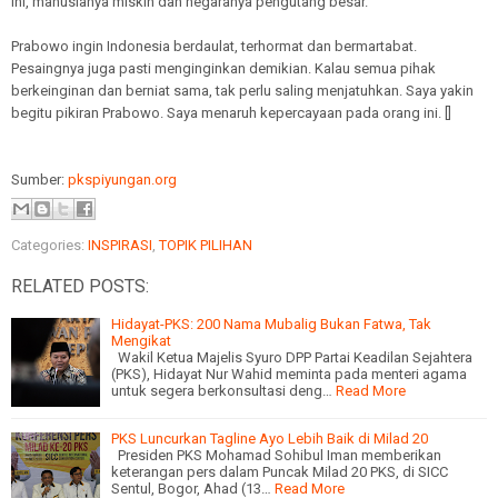
ini, manusianya miskin dan negaranya pengutang besar.
Prabowo ingin Indonesia berdaulat, terhormat dan bermartabat.
Pesaingnya juga pasti menginginkan demikian. Kalau semua pihak
berkeinginan dan berniat sama, tak perlu saling menjatuhkan. Saya yakin
begitu pikiran Prabowo. Saya menaruh kepercayaan pada orang ini. []
Sumber:
pkspiyungan.org
Categories:
INSPIRASI
,
TOPIK PILIHAN
RELATED POSTS:
Hidayat-PKS: 200 Nama Mubalig Bukan Fatwa, Tak
Mengikat
Wakil Ketua Majelis Syuro DPP Partai Keadilan Sejahtera
(PKS), Hidayat Nur Wahid meminta pada menteri agama
untuk segera berkonsultasi deng…
Read More
PKS Luncurkan Tagline Ayo Lebih Baik di Milad 20
Presiden PKS Mohamad Sohibul Iman memberikan
keterangan pers dalam Puncak Milad 20 PKS, di SICC
Sentul, Bogor, Ahad (13…
Read More