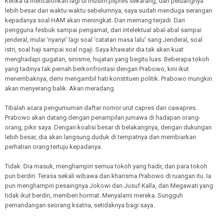
Ketika ia mencalonkan lagi di musim pilpres sekarang, dan peluangnya
lebih besar dari waktu-waktu sebelumnya, saya sudah menduga serangan
kepadanya soal HAM akan meningkat. Dan memang terjadi. Dari
pengguna fesbuk sampai pengamat, dari intelektual abal-abal sampai
jenderal, mulai ‘nyanyi’ lagi soal ‘catatan masa lalu’ sang Jenderal, soal
istri, soal haji sampai soal ngaji. Saya khawatir dia tak akan kuat
menghadapi gugatan, sinisme, hujatan yang begitu luas. Beberapa tokoh
yang tadinya tak pernah berkonfrontasi dengan Prabowo, kini ikut
menembaknya, demi mengambil hati konstituen politik. Prabowo mungkin
akan menyerang balik. Akan meradang.
Tibalah acara pengumuman daftar nomor urut capres dan cawapres.
Prabowo akan datang dengan penampilan jumawa di hadapan orang-
orang, pikir saya. Dengan koalisi besar di belakangnya, dengan dukungan
lebih besar, dia akan langsung duduk di tempatnya dan membiarkan
perhatian orang tertuju kepadanya.
Tidak. Dia masuk, menghampiri semua tokoh yang hadir, dan para tokoh
pun berdiri. Terasa sekali wibawa dan kharisma Prabowo di ruangan itu. Ia
pun menghampiri pesaingnya Jokowi dan Jusuf Kalla, dan Megawati yang
tidak ikut berdiri, memberi hormat. Menyalami mereka. Sungguh
pemandangan seorang ksatria, setidaknya bagi saya.