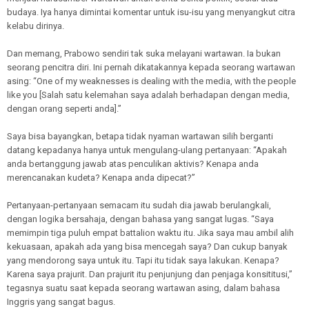
budaya. Iya hanya dimintai komentar untuk isu-isu yang menyangkut citra
kelabu dirinya.
Dan memang, Prabowo sendiri tak suka melayani wartawan. Ia bukan
seorang pencitra diri. Ini pernah dikatakannya kepada seorang wartawan
asing: “One of my weaknesses is dealing with the media, with the people
like you [Salah satu kelemahan saya adalah berhadapan dengan media,
dengan orang seperti anda].”
Saya bisa bayangkan, betapa tidak nyaman wartawan silih berganti
datang kepadanya hanya untuk mengulang-ulang pertanyaan: “Apakah
anda bertanggung jawab atas penculikan aktivis? Kenapa anda
merencanakan kudeta? Kenapa anda dipecat?”
Pertanyaan-pertanyaan semacam itu sudah dia jawab berulangkali,
dengan logika bersahaja, dengan bahasa yang sangat lugas. “Saya
memimpin tiga puluh empat battalion waktu itu. Jika saya mau ambil alih
kekuasaan, apakah ada yang bisa mencegah saya? Dan cukup banyak
yang mendorong saya untuk itu. Tapi itu tidak saya lakukan. Kenapa?
Karena saya prajurit. Dan prajurit itu penjunjung dan penjaga konsititusi,”
tegasnya suatu saat kepada seorang wartawan asing, dalam bahasa
Inggris yang sangat bagus.