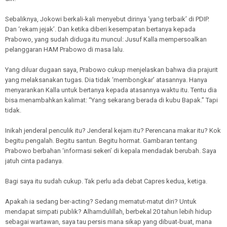
Sebaliknya, Jokowi berkali-kali menyebut dirinya ‘yang terbaik’ di PDIP.
Dan ‘rekam jejak’. Dan ketika diberi kesempatan bertanya kepada
Prabowo, yang sudah diduga itu muncul: Jusuf Kalla mempersoalkan
pelanggaran HAM Prabowo di masa lalu.
Yang diluar dugaan saya, Prabowo cukup menjelaskan bahwa dia prajurit
yang melaksanakan tugas. Dia tidak ‘membongkar’ atasannya. Hanya
menyarankan Kalla untuk bertanya kepada atasannya waktu itu. Tentu dia
bisa menambahkan kalimat: “Yang sekarang berada di kubu Bapak.” Tapi
tidak.
Inikah jenderal penculik itu? Jenderal kejam itu? Perencana makar itu? Kok
begitu pengalah. Begitu santun. Begitu hormat. Gambaran tentang
Prabowo berbahan ‘informasi seken’ di kepala mendadak berubah. Saya
jatuh cinta padanya.
Bagi saya itu sudah cukup. Tak perlu ada debat Capres kedua, ketiga.
Apakah ia sedang ber-acting? Sedang mematut-matut diri? Untuk
mendapat simpati publik? Alhamdulillah, berbekal 20 tahun lebih hidup
sebagai wartawan, saya tau persis mana sikap yang dibuat-buat, mana