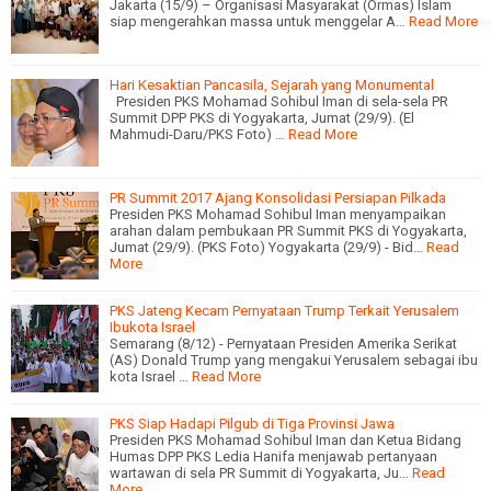
Jakarta (15/9) – Organisasi Masyarakat (Ormas) Islam
siap mengerahkan massa untuk menggelar A…
Read More
Hari Kesaktian Pancasila, Sejarah yang Monumental
Presiden PKS Mohamad Sohibul Iman di sela-sela PR
Summit DPP PKS di Yogyakarta, Jumat (29/9). (El
Mahmudi-Daru/PKS Foto) …
Read More
PR Summit 2017 Ajang Konsolidasi Persiapan Pilkada
Presiden PKS Mohamad Sohibul Iman menyampaikan
arahan dalam pembukaan PR Summit PKS di Yogyakarta,
Jumat (29/9). (PKS Foto) Yogyakarta (29/9) - Bid…
Read
More
PKS Jateng Kecam Pernyataan Trump Terkait Yerusalem
Ibukota Israel
Semarang (8/12) - Pernyataan Presiden Amerika Serikat
(AS) Donald Trump yang mengakui Yerusalem sebagai ibu
kota Israel …
Read More
PKS Siap Hadapi Pilgub di Tiga Provinsi Jawa
Presiden PKS Mohamad Sohibul Iman dan Ketua Bidang
Humas DPP PKS Ledia Hanifa menjawab pertanyaan
wartawan di sela PR Summit di Yogyakarta, Ju…
Read
More