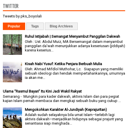
TWITTER
Tweets by pks_boyolali
Popular
Tags
Blog Archives
Ruhul Istijabah | Semangat Menyambut Panggilan Dakwah
Oleh : Ust. Abdul Muiz, MA Bersemangat dalam menyambut
panggilan da’wah menunjukkan adanya keseriusan (jiddiyah)
karena keserius...
Kisah Nabi Yusuf: Ketika Penjara Berbuah Mulia
Oleh: Ahmad Mifdlol Muthohar, Lc. Siapapun yang memiliki
sebuah ideologi dan hendak mempertahankannya, umumnya
ia akan me...
Ulama “Rasmul Bayan” Itu Kini Jadi Wakil Rakyat
Semarang - Mungkin para kader dakwah, aktivis Islam dan para pegiat
kajian Islam pernah membaca dan mengkaji sebuah buku yang cukup ...
Mengokohkan Karakter Al-Jundiyah (Keprajuritan)
Adalah sudah selayaknya bila umat Islam—terlebih lagi
aktivis dakwah—menjadikan hidupnya sebagai prajurit yang
senantiasa siap menghada...