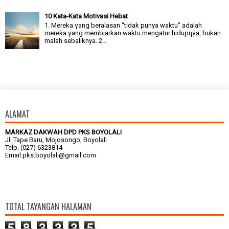
10 Kata-Kata Motivasi Hebat
1. Mereka γang beralasan "tidak punya waktu" adalah
mereka γang membiarkan waktu mengatur hidupηγa, bukan
malah sebaliknya. 2...
ALAMAT
MARKAZ DAKWAH DPD PKS BOYOLALI
Jl. Tape Baru, Mojosongo, Boyolali
Telp. (027) 6323814
Email:pks.boyolali@gmail.com
TOTAL TAYANGAN HALAMAN
5
8
3
3
3
5