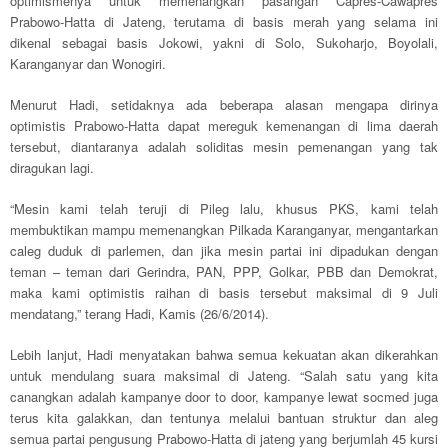
optimismenya untuk memenangkan pasangan Capres-Cawapres
Prabowo-Hatta di Jateng, terutama di basis merah yang selama ini
dikenal sebagai basis Jokowi, yakni di Solo, Sukoharjo, Boyolali,
Karanganyar dan Wonogiri.
Menurut Hadi, setidaknya ada beberapa alasan mengapa dirinya
optimistis Prabowo-Hatta dapat mereguk kemenangan di lima daerah
tersebut, diantaranya adalah soliditas mesin pemenangan yang tak
diragukan lagi.
“Mesin kami telah teruji di Pileg lalu, khusus PKS, kami telah
membuktikan mampu memenangkan Pilkada Karanganyar, mengantarkan
caleg duduk di parlemen, dan jika mesin partai ini dipadukan dengan
teman – teman dari Gerindra, PAN, PPP, Golkar, PBB dan Demokrat,
maka kami optimistis raihan di basis tersebut maksimal di 9 Juli
mendatang,” terang Hadi, Kamis (26/6/2014).
Lebih lanjut, Hadi menyatakan bahwa semua kekuatan akan dikerahkan
untuk mendulang suara maksimal di Jateng. “Salah satu yang kita
canangkan adalah kampanye door to door, kampanye lewat socmed juga
terus kita galakkan, dan tentunya melalui bantuan struktur dan aleg
semua partai pengusung Prabowo-Hatta di jateng yang berjumlah 45 kursi