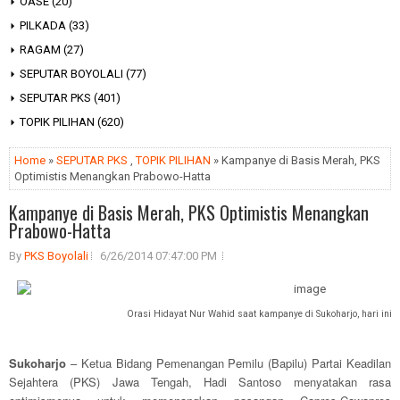
OASE
(20)
PILKADA
(33)
RAGAM
(27)
SEPUTAR BOYOLALI
(77)
SEPUTAR PKS
(401)
TOPIK PILIHAN
(620)
Home
»
SEPUTAR PKS
,
TOPIK PILIHAN
» Kampanye di Basis Merah, PKS
Optimistis Menangkan Prabowo-Hatta
Kampanye di Basis Merah, PKS Optimistis Menangkan
Prabowo-Hatta
By
PKS Boyolali
6/26/2014 07:47:00 PM
Orasi Hidayat Nur Wahid saat kampanye di Sukoharjo, hari ini,
Sukoharjo
– Ketua Bidang Pemenangan Pemilu (Bapilu) Partai Keadilan
Sejahtera (PKS) Jawa Tengah, Hadi Santoso menyatakan rasa