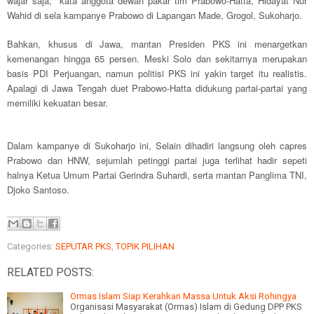
wajar saja," kata anggota dewan pakar tim Prabowo-Hatta, Hidayat Nur
Wahid di sela kampanye Prabowo di Lapangan Made, Grogol, Sukoharjo.
Bahkan, khusus di Jawa, mantan Presiden PKS ini menargetkan
kemenangan hingga 65 persen. Meski Solo dan sekitarnya merupakan
basis PDI Perjuangan, namun politisi PKS ini yakin target itu realistis.
Apalagi di Jawa Tengah duet Prabowo-Hatta didukung partai-partai yang
memiliki kekuatan besar.
Dalam kampanye di Sukoharjo ini, Selain dihadiri langsung oleh capres
Prabowo dan HNW, sejumlah petinggi partai juga terlihat hadir sepeti
halnya Ketua Umum Partai Gerindra Suhardi, serta mantan Panglima TNI,
Djoko Santoso.
Categories:
SEPUTAR PKS
,
TOPIK PILIHAN
RELATED POSTS:
Ormas Islam Siap Kerahkan Massa Untuk Aksi Rohingya
Organisasi Masyarakat (Ormas) Islam di Gedung DPP PKS