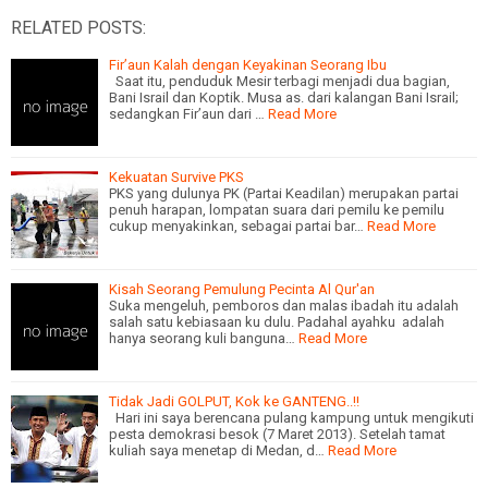
RELATED POSTS:
Fir’aun Kalah dengan Keyakinan Seorang Ibu
Saat itu, penduduk Mesir terbagi menjadi dua bagian,
Bani Israil dan Koptik. Musa as. dari kalangan Bani Israil;
sedangkan Fir’aun dari …
Read More
Kekuatan Survive PKS
PKS yang dulunya PK (Partai Keadilan) merupakan partai
penuh harapan, lompatan suara dari pemilu ke pemilu
cukup menyakinkan, sebagai partai bar…
Read More
Kisah Seorang Pemulung Pecinta Al Qur'an
Suka mengeluh, pemboros dan malas ibadah itu adalah
salah satu kebiasaan ku dulu. Padahal ayahku adalah
hanya seorang kuli banguna…
Read More
Tidak Jadi GOLPUT, Kok ke GANTENG..!!
Hari ini saya berencana pulang kampung untuk mengikuti
pesta demokrasi besok (7 Maret 2013). Setelah tamat
kuliah saya menetap di Medan, d…
Read More