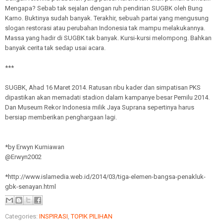
Mengapa? Sebab tak sejalan dengan ruh pendirian SUGBK oleh Bung
Karno. Buktinya sudah banyak. Terakhir, sebuah partai yang mengusung
slogan restorasi atau perubahan Indonesia tak mampu melakukannya.
Massa yang hadir di SUGBK tak banyak. Kursi-kursi melompong. Bahkan
banyak cerita tak sedap usai acara.
***
SUGBK, Ahad 16 Maret 2014. Ratusan ribu kader dan simpatisan PKS
dipastikan akan memadati stadion dalam kampanye besar Pemilu 2014.
Dan Museum Rekor Indonesia milik Jaya Suprana sepertinya harus
bersiap memberikan penghargaan lagi.
*by Erwyn Kurniawan
@Erwyn2002
*http://www.islamedia.web.id/2014/03/tiga-elemen-bangsa-penakluk-
gbk-senayan.html
Categories:
INSPIRASI
,
TOPIK PILIHAN