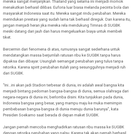
mereka sangat menjanjikan. Thailand yang selama ini menjadi momok
menakutkan berhasil dilibas. Euforia luar biasa melanda pecinta bola dan
masyarakat Indonesia saat itu. Mereka sangat rindu perubahan. Mereka
merindukan prestasi yang sudah lama tak berhasil direguk. Dan karena itu,
jangan menjadi heran jika mereka rela mendukung Timnas di SUGBK
meski datang dari jauh dan harus mengeluarkan biaya untuk membeli
tiket.
Bercermin dari fenomena di atas, rumusnya sangat sederhana untuk
mendatangkan massa berjumlah ratusan ribu ke SUGBK tanpa harus
dipaksa dan dibayar. Usunglah semangat perubahan yang tulus tanpa
retorika. Karena spirit perubahan itulah yang sesungguhnya menjadi ruh
dari SUGBK.
"Ini...ini akan jadi Stadion terbesar di dunia, ini adalah awal bangsa kita
menjadi bintang pedoman bangsa-bangsa di dunia, semua olahraga dari
negara-negara di dunia ini, berlomba disini. Kita tunjukkan pada dunia,
Indonesia bangsa yang besar, yang mampu maju ke muka memimpin
pembebasan bangsa-bangsa di dunia menuju dunia barunya”, kata
Presiden Soekarno saat berada di depan maket SUGBK.
Jangan pernah mencoba menghadirkan ratusan ribu massa ke SUGBK
dengan retorika perubahan yang palsu. Karena tak akan pernah berhasil.