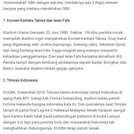
'menundukan' GBK dengan sukses. Setidaknya ada 3 (tiga) elemen
bangsa yang mampu menaklukan GBK.
1. Konser Kantata Takwa dan Iwan Fals
Stadion Utama Senayan, 23 Juni 1990. Sekitar 150 ribu pecinta musik
memadati stadion ingin menyaksikan konser Kantata Takwa. Grup band
yang digawangi oleh Jockie Suprayogo, Sawung Jabo, Setiawan Djodi,
dan sang bintang Iwan Fals, bagai magnet yang mampu menyedot
kehadiran penggemarnya. Dan saat Iwan Fals bersama almarhum WS
Rendra tampil dengan tembang andalannya seperti Badut, Bongkar, dan
Bento, suasana stadion terasa gegap gempita.
2. Timnas Indonesia
SUGBK, Desember 2010. Timnas senior Indonesia tampil memukau di
ajang Piala AFF. Setiap kali Timnas bertanding, stadion selalu penuh.
Euforia melanda bangsa Indonesia kala itu. Dan puncaknya saat Timnas
tampil di partai final Leg ke-2 melawan Malaysia. Meski harapan sangat
tipis karena kalah telak pada pertandingan pertama di Kuala Lumpur
dengan 3-0, tapi para pecinta bola dan masyarakat Indonesia tak
menghentikan dukungannya. SUGBK tetap penuh sesak.