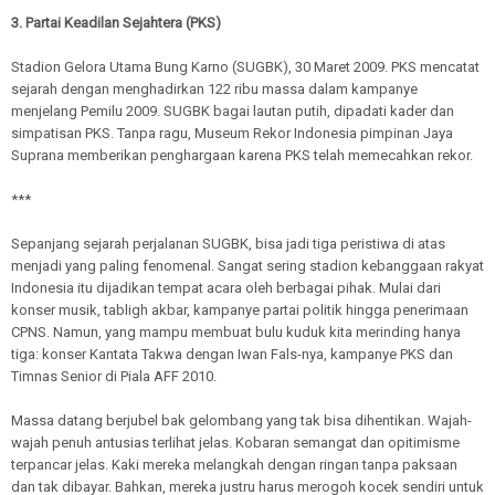
3. Partai Keadilan Sejahtera (PKS)
Stadion Gelora Utama Bung Karno (SUGBK), 30 Maret 2009. PKS mencatat
sejarah dengan menghadirkan 122 ribu massa dalam kampanye
menjelang Pemilu 2009. SUGBK bagai lautan putih, dipadati kader dan
simpatisan PKS. Tanpa ragu, Museum Rekor Indonesia pimpinan Jaya
Suprana memberikan penghargaan karena PKS telah memecahkan rekor.
***
Sepanjang sejarah perjalanan SUGBK, bisa jadi tiga peristiwa di atas
menjadi yang paling fenomenal. Sangat sering stadion kebanggaan rakyat
Indonesia itu dijadikan tempat acara oleh berbagai pihak. Mulai dari
konser musik, tabligh akbar, kampanye partai politik hingga penerimaan
CPNS. Namun, yang mampu membuat bulu kuduk kita merinding hanya
tiga: konser Kantata Takwa dengan Iwan Fals-nya, kampanye PKS dan
Timnas Senior di Piala AFF 2010.
Massa datang berjubel bak gelombang yang tak bisa dihentikan. Wajah-
wajah penuh antusias terlihat jelas. Kobaran semangat dan opitimisme
terpancar jelas. Kaki mereka melangkah dengan ringan tanpa paksaan
dan tak dibayar. Bahkan, mereka justru harus merogoh kocek sendiri untuk