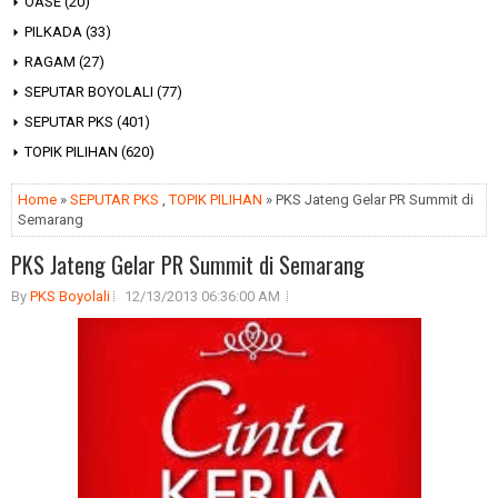
OASE
(20)
PILKADA
(33)
RAGAM
(27)
SEPUTAR BOYOLALI
(77)
SEPUTAR PKS
(401)
TOPIK PILIHAN
(620)
Home
»
SEPUTAR PKS
,
TOPIK PILIHAN
» PKS Jateng Gelar PR Summit di
Semarang
PKS Jateng Gelar PR Summit di Semarang
By
PKS Boyolali
12/13/2013 06:36:00 AM