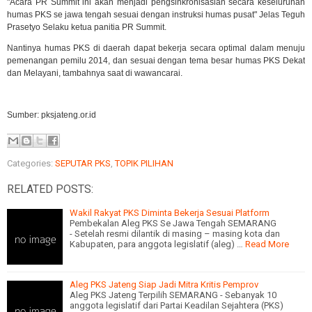
"Acara PR Summit ini akan menjadi pengsinkronisasian secara keseluruhan
humas PKS se jawa tengah sesuai dengan instruksi humas pusat" Jelas Teguh
Prasetyo Selaku ketua panitia PR Summit.
Nantinya humas PKS di daerah dapat bekerja secara optimal dalam menuju
pemenangan pemilu 2014, dan sesuai dengan tema besar humas PKS Dekat
dan Melayani, tambahnya saat di wawancarai.
Sumber: pksjateng.or.id
Categories:
SEPUTAR PKS
,
TOPIK PILIHAN
RELATED POSTS:
Wakil Rakyat PKS Diminta Bekerja Sesuai Platform
Pembekalan Aleg PKS Se Jawa Tengah SEMARANG
- Setelah resmi dilantik di masing – masing kota dan
Kabupaten, para anggota legislatif (aleg) …
Read More
Aleg PKS Jateng Siap Jadi Mitra Kritis Pemprov
Aleg PKS Jateng Terpilih SEMARANG - Sebanyak 10
anggota legislatif dari Partai Keadilan Sejahtera (PKS)