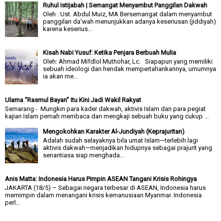
Ruhul Istijabah | Semangat Menyambut Panggilan Dakwah
Oleh : Ust. Abdul Muiz, MA Bersemangat dalam menyambut
panggilan da’wah menunjukkan adanya keseriusan (jiddiyah)
karena keserius...
Kisah Nabi Yusuf: Ketika Penjara Berbuah Mulia
Oleh: Ahmad Mifdlol Muthohar, Lc. Siapapun yang memiliki
sebuah ideologi dan hendak mempertahankannya, umumnya
ia akan me...
Ulama “Rasmul Bayan” Itu Kini Jadi Wakil Rakyat
Semarang - Mungkin para kader dakwah, aktivis Islam dan para pegiat
kajian Islam pernah membaca dan mengkaji sebuah buku yang cukup ...
Mengokohkan Karakter Al-Jundiyah (Keprajuritan)
Adalah sudah selayaknya bila umat Islam—terlebih lagi
aktivis dakwah—menjadikan hidupnya sebagai prajurit yang
senantiasa siap menghada...
Anis Matta: Indonesia Harus Pimpin ASEAN Tangani Krisis Rohingya
JAKARTA (18/5) – Sebagai negara terbesar di ASEAN, Indonesia harus
memimpin dalam menangani krisis kemanusiaan Myanmar. Indonesia
perl...