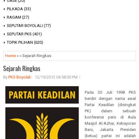
OASE
(20)
PILKADA
(33)
RAGAM
(27)
SEPUTAR BOYOLALI
(77)
SEPUTAR PKS
(401)
TOPIK PILIHAN
(620)
Home
» » Sejarah Ringkas
Sejarah Ringkas
By
PKS Boyolali
12/19/2012 04:58:00 PM
Pada 20 Juli 1998 PKS
berdiri dengan nama awal
Partai Keadilan (disingkat
PK) dalam sebuah
konferensi pers di Aula
Masjid Al-Azhar, Kebayoran
Baru, Jakarta. Presiden
(ketua) partai ini adalah