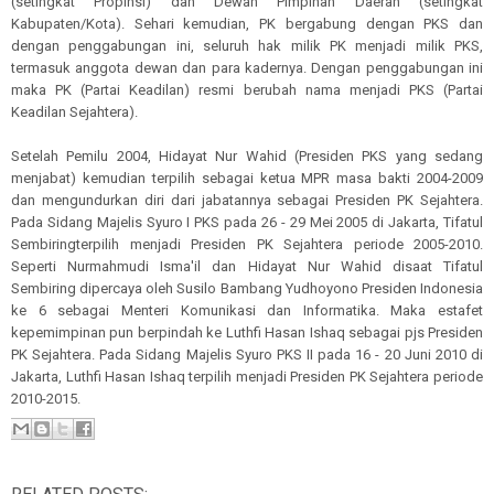
(setingkat Propinsi) dan Dewan Pimpinan Daerah (setingkat
Kabupaten/Kota). Sehari kemudian, PK bergabung dengan PKS dan
dengan penggabungan ini, seluruh hak milik PK menjadi milik PKS,
termasuk anggota dewan dan para kadernya. Dengan penggabungan ini
maka PK (Partai Keadilan) resmi berubah nama menjadi PKS (Partai
Keadilan Sejahtera).
Setelah Pemilu 2004, Hidayat Nur Wahid (Presiden PKS yang sedang
menjabat) kemudian terpilih sebagai ketua MPR masa bakti 2004-2009
dan mengundurkan diri dari jabatannya sebagai Presiden PK Sejahtera.
Pada Sidang Majelis Syuro I PKS pada 26 - 29 Mei 2005 di Jakarta, Tifatul
Sembiringterpilih menjadi Presiden PK Sejahtera periode 2005-2010.
Seperti Nurmahmudi Isma'il dan Hidayat Nur Wahid disaat Tifatul
Sembiring dipercaya oleh Susilo Bambang Yudhoyono Presiden Indonesia
ke 6 sebagai Menteri Komunikasi dan Informatika. Maka estafet
kepemimpinan pun berpindah ke Luthfi Hasan Ishaq sebagai pjs Presiden
PK Sejahtera. Pada Sidang Majelis Syuro PKS II pada 16 - 20 Juni 2010 di
Jakarta, Luthfi Hasan Ishaq terpilih menjadi Presiden PK Sejahtera periode
2010-2015.