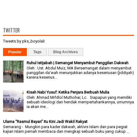
TWITTER
Tweets by pks_boyolali
Popular
Tags
Blog Archives
Ruhul Istijabah | Semangat Menyambut Panggilan Dakwah
Oleh : Ust. Abdul Muiz, MA Bersemangat dalam menyambut
panggilan da’wah menunjukkan adanya keseriusan (jiddiyah)
karena keserius...
Kisah Nabi Yusuf: Ketika Penjara Berbuah Mulia
Oleh: Ahmad Mifdlol Muthohar, Lc. Siapapun yang memiliki
sebuah ideologi dan hendak mempertahankannya, umumnya
ia akan me...
Ulama “Rasmul Bayan” Itu Kini Jadi Wakil Rakyat
Semarang - Mungkin para kader dakwah, aktivis Islam dan para pegiat
kajian Islam pernah membaca dan mengkaji sebuah buku yang cukup ...