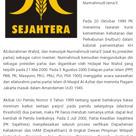
Nurmahmudi Isma'il.
Pada 20 Oktober 1999 PK
menerima tawaran kursi
kementerian Kehutanan dan
Perkebunan (Hutbun) dalam
kabinet pemerintahan KH
Abdurrahman Wahid, dan menunjuk Nurmahmudi Isma'il (saat itu presiden
partai) sebagai calon menteri. Nurmahmudi kemudian mengundurkan diri
sebagai presiden partai dan digantikan oleh Hidayat Nur Wahid yang
terpilih pada 21 Mei 2000. Pada 3 Agustus 2000 Delapan partai Islam (PPP,
PBB, PK, Masyumi, PKU, PNU, PUI, PSII 1905) menggelar acara sarasehan
dan silaturahmi partai-partai Islam di Masjid Al-Azhar dan meminta Piagam
Jakarta masuk dalam Amandemen UUD 1945.
Akibat UU Pemilu Nomor 3 Tahun 1999 tentang syarat berlakunya batas
minimum keikut sertaan parpol pada pemilu selanjutnya (electoral
threshold) dua persen, maka PK harus merubah namanya untuk dapat ikut
kembali di Pemilu berikutnya. Pada 2 Juli 2003, Partai Keadilan Sejahtera
(PK Sejahtera) menyelesaikan seluruh proses verifikasi Departemen
Kehakiman dan HAM (Depkehham) di tingkat Dewan Pimpinan Wilayah