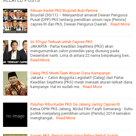
RELATED POSTS:
Ribuan Kader PKS Boyolali Ikuti Pemira
Boyolali (30/11) – Menyambut amanat Dewan Pengurus
Pusat (DPP) PKS tentang pemilihan umum raya (Pemira)
capres RI dari PKS, Dewan Pengurus Daerah…
Read More
Ini 5 Figur Terkuat untuk Capres PKS
JAKARTA - Partai Keadilan Sejahtera (PKS) akan
mengumumkan calon presiden yang diusung pada
Desember nanti. Lima di antara 22 nama berpeluang bes…
Read More
Caleg PKS Mesti Taati Aturan Dana Kampanye
Jakarta – Calon Anggota Legislatif (Caleg) dari Partai
Keadilan Sejahtera (PKS) mesti menaati aturan terkait dana
kampanye. Hal ini sudah me…
Read More
Puluhan Ribu Kader PKS Se Jateng Jaring Capres RI
Ketua DPW PKS Jateng, Abdul Fikri Faqih Semarang - Suhu
politik menjelang pemilihan umum (Pemilu) 2014 semakin
menghangat…
Read More
Survei: PKS, Parpol Islam Yang Paling Peduli Sosial